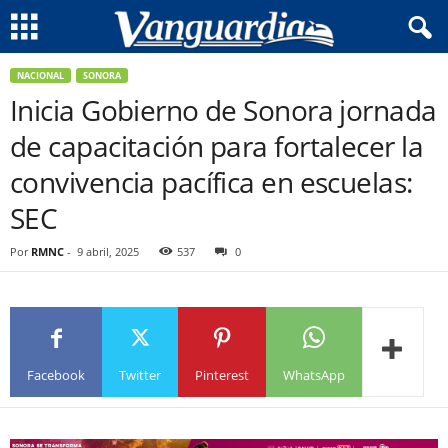
NACIONAL
SONORA
Inicia Gobierno de Sonora jornada
de capacitación para fortalecer la
convivencia pacífica en escuelas:
SEC
Por
RMNC
-
9 abril, 2025
537
0
Facebook
Twitter
Pinterest
WhatsApp