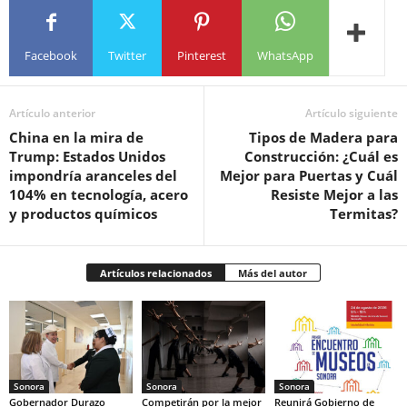
Facebook
Twitter
Pinterest
WhatsApp
Artículo anterior
Artículo siguiente
China en la mira de
Tipos de Madera para
Trump: Estados Unidos
Construcción: ¿Cuál es
impondría aranceles del
Mejor para Puertas y Cuál
104% en tecnología, acero
Resiste Mejor a las
y productos químicos
Termitas?
Artículos relacionados
Más del autor
Sonora
Sonora
Sonora
Gobernador Durazo
Competirán por la mejor
Reunirá Gobierno de