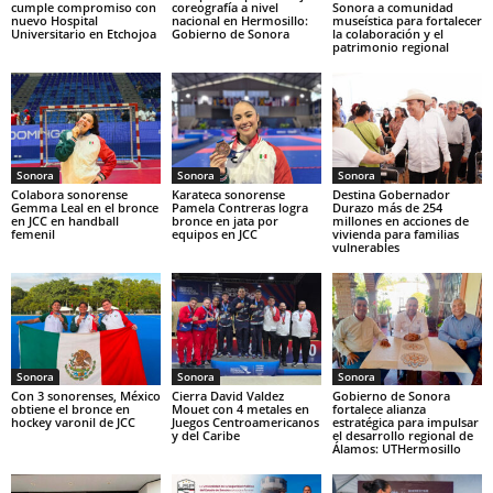
cumple compromiso con
coreografía a nivel
Sonora a comunidad
nuevo Hospital
nacional en Hermosillo:
museística para fortalecer
Universitario en Etchojoa
Gobierno de Sonora
la colaboración y el
patrimonio regional
Sonora
Sonora
Sonora
Colabora sonorense
Karateca sonorense
Destina Gobernador
Gemma Leal en el bronce
Pamela Contreras logra
Durazo más de 254
en JCC en handball
bronce en jata por
millones en acciones de
femenil
equipos en JCC
vivienda para familias
vulnerables
Sonora
Sonora
Sonora
Con 3 sonorenses, México
Cierra David Valdez
Gobierno de Sonora
obtiene el bronce en
Mouet con 4 metales en
fortalece alianza
hockey varonil de JCC
Juegos Centroamericanos
estratégica para impulsar
y del Caribe
el desarrollo regional de
Álamos: UTHermosillo