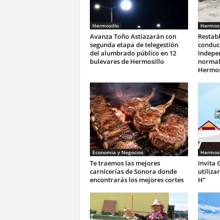
Hermosillo
Hermosi
Avanza Toño Astiazarán con
Restab
segunda etapa de telegestión
conduc
del alumbrado público en 12
Indepe
bulevares de Hermosillo
normali
Hermos
Economia y Negocios
Hermosi
Te traemos las mejores
Invita 
carnicerías de Sonora donde
utiliza
encontrarás los mejores cortes
H”