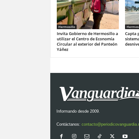
Hermosillo
Hermosi
Invita Gobierno de Hermosillo a
Capta p
utilizar el Centro de Economía
sistema
Circular al exterior del Panteón
desnive
Yáñez
Informando desde 2009.
Contáctanos:
contacto@periodicovanguardia