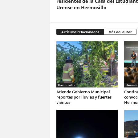
residentes de la Casa del Estudian
Urense en Hermosillo
Artículos relacionados
Más del autor
Hermosillo
Hermosi
Atiende Gobierno Municipal
Continú
reportes por lluvias y fuertes
convoca
vientos
Hermos