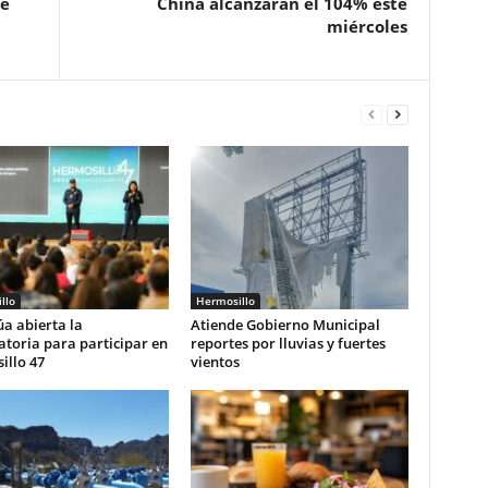
te
China alcanzarán el 104% este
miércoles
llo
Hermosillo
a abierta la
Atiende Gobierno Municipal
toria para participar en
reportes por lluvias y fuertes
illo 47
vientos