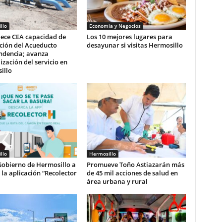
llo
Economia y Negocios
lece CEA capacidad de
Los 10 mejores lugares para
ción del Acueducto
desayunar si visitas Hermosillo
ndencia; avanza
zación del servicio en
illo
llo
Hermosillo
Gobierno de Hermosillo a
Promueve Toño Astiazarán más
r la aplicación “Recolector
de 45 mil acciones de salud en
área urbana y rural