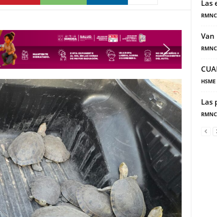
Las 
RMNC
Van 
RMNC
CUA
HSME
Las 
RMNC