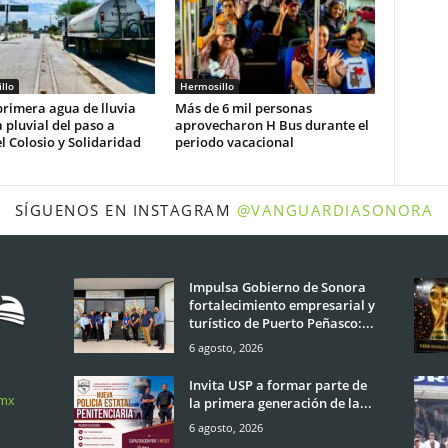
llo
Hermosillo
rimera agua de lluvia
Más de 6 mil personas
 pluvial del paso a
aprovecharon H Bus durante el
l Colosio y Solidaridad
periodo vacacional
SÍGUENOS EN INSTAGRAM
@VANGUARDIASONORA
Impulsa Gobierno de Sonora
fortalecimiento empresarial y
turístico de Puerto Peñasco:...
6 agosto, 2026
Invita USP a formar parte de
.mx
la primera generación de la...
6 agosto, 2026