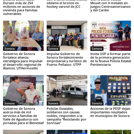
Durazo más de 254
obtiene el bronce en
Mouet con 4 metales en
millones en acciones de
hockey varonil de JCC
Juegos Centroamericanos
vivienda para familias
y del Caribe
vulnerables
Sonora
Sonora
Sonora
Gobierno de Sonora
Impulsa Gobierno de
Invita USP a formar parte
fortalece alianza
Sonora fortalecimiento
de la primera generación
estratégica para impulsar
empresarial y turístico de
de la Nueva Policía Estatal
el desarrollo regional de
Puerto Peñasco: UTPP
Penitenciaria
Álamos: UTHermosillo
Sonora
Sonora
Sonora
Gobierno de Sonora
Policías Estatales,
Acciones de la PESP dejan
acerca más de mil
solidarios con causas
importantes resultados
servicios a familias de
nobles, responden a la
en municipios de Sonora
Valle de Agualurca con
campaña “Reciclando por
jornadas para el Bienestaf
Sonrisas”