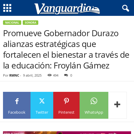
NACIONAL
SONORA
Promueve Gobernador Durazo
alianzas estratégicas que
fortalecen el bienestar a través de
la educación: Froylán Gámez
Por
RMNC
-
9 abril, 2025
494
0
Facebook
Twitter
Pinterest
WhatsApp