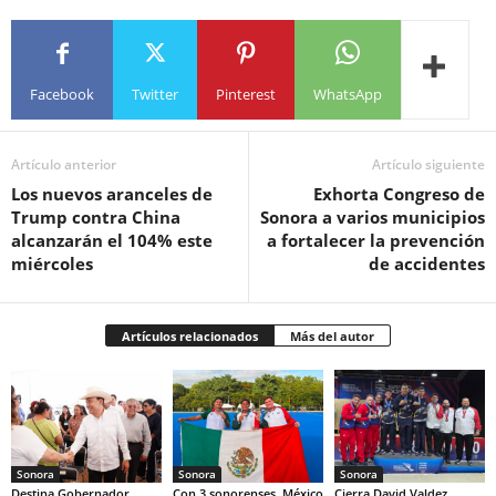
Facebook
Twitter
Pinterest
WhatsApp
Artículo anterior
Artículo siguiente
Los nuevos aranceles de
Exhorta Congreso de
Trump contra China
Sonora a varios municipios
alcanzarán el 104% este
a fortalecer la prevención
miércoles
de accidentes
Artículos relacionados
Más del autor
Sonora
Sonora
Sonora
Destina Gobernador
Con 3 sonorenses, México
Cierra David Valdez