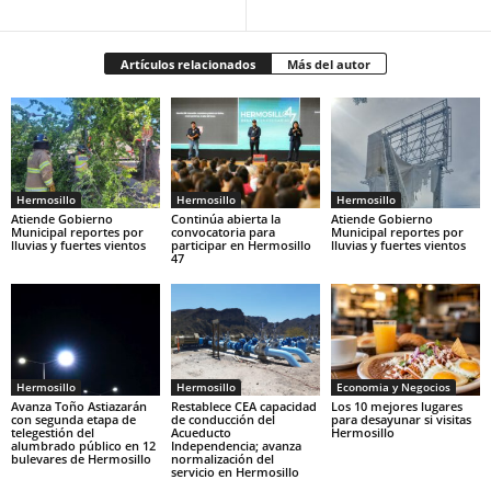
Artículos relacionados
Más del autor
Hermosillo
Hermosillo
Hermosillo
Atiende Gobierno
Continúa abierta la
Atiende Gobierno
Municipal reportes por
convocatoria para
Municipal reportes por
lluvias y fuertes vientos
participar en Hermosillo
lluvias y fuertes vientos
47
Hermosillo
Hermosillo
Economia y Negocios
Avanza Toño Astiazarán
Restablece CEA capacidad
Los 10 mejores lugares
con segunda etapa de
de conducción del
para desayunar si visitas
telegestión del
Acueducto
Hermosillo
alumbrado público en 12
Independencia; avanza
bulevares de Hermosillo
normalización del
servicio en Hermosillo