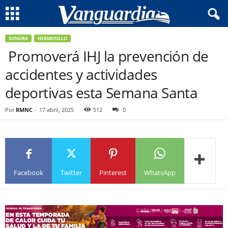
SONORA
HERMOSILLO
Promoverá IHJ la prevención de
accidentes y actividades
deportivas esta Semana Santa
Por
RMNC
-
17 abril, 2025
512
0
Facebook
Twitter
Pinterest
WhatsApp