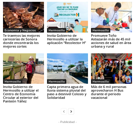
Economia y Negocios
Hermosillo
Hermosillo
Te traemos las mejores
Invita Gobierno de
Promueve Toño
carnicerías de Sonora
Hermosillo a utilizar la
Astiazarán más de 45 mil
donde encontrarás los
aplicación “Recolector H”
acciones de salud en área
mejores cortes
urbana y rural
Hermosillo
Hermosillo
Hermosillo
Invita Gobierno de
Capta primera agua de
Más de 6 mil personas
Hermosillo a utilizar el
lluvia sistema pluvial del
aprovecharon H Bus
Centro de Economía
paso a desnivel Colosio y
durante el periodo
Circular al exterior del
Solidaridad
vacacional
Panteón Yáñez
- Publicidad -