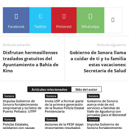
Facebook
Twitter
Pinterest
WhatsApp
Artículo anterior
Artículo siguiente
Disfrutan hermosillenses
Gobierno de Sonora llama
traslados gratuitos del
a cuidar de ti y tu familia
Ayuntamiento a Bahía de
estas vacaciones:
Kino
Secretaría de Salud
Artículos relacionados
Más del autor
Sonora
Sonora
Sonora
Impulsa Gobierno de
Invita USP a formar parte
Gobierno de Sonora
Sonora fortalecimiento
de la primera generación
acerca más de mil
empresarial y turístico de
de la Nueva Policía Estatal
servicios a familias de
Puerto Peñasco: UTPP
Penitenciaria
Valle de Agualurca con
jornadas para el Bienestaf
Sonora
Sonora
Sonora
Policías Estatales,
Acciones de la PESP dejan
Impulsa Gobierno de
solidarios con causas
importantes resultados
Sonora fortalecimiento