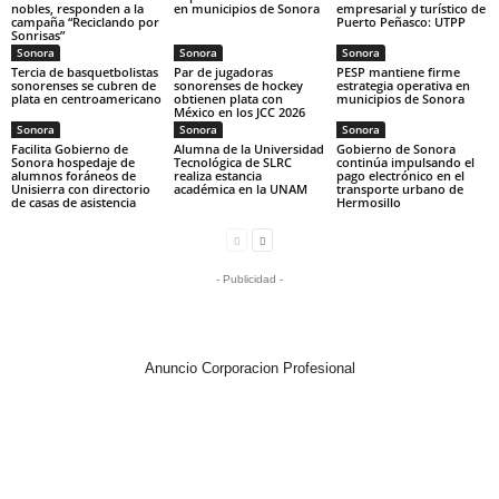
nobles, responden a la
en municipios de Sonora
empresarial y turístico de
campaña “Reciclando por
Puerto Peñasco: UTPP
Sonrisas”
Sonora
Sonora
Sonora
Tercia de basquetbolistas
Par de jugadoras
PESP mantiene firme
sonorenses se cubren de
sonorenses de hockey
estrategia operativa en
plata en centroamericano
obtienen plata con
municipios de Sonora
México en los JCC 2026
Sonora
Sonora
Sonora
Facilita Gobierno de
Alumna de la Universidad
Gobierno de Sonora
Sonora hospedaje de
Tecnológica de SLRC
continúa impulsando el
alumnos foráneos de
realiza estancia
pago electrónico en el
Unisierra con directorio
académica en la UNAM
transporte urbano de
de casas de asistencia
Hermosillo
- Publicidad -
Anuncio Corporacion Profesional