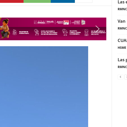
Las 
RMNC
Van 
RMNC
CUA
HSME
Las 
RMNC