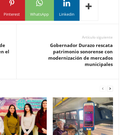
Pinterest
WhatsApp
Linkedin
Artículo siguiente
 de
Gobernador Durazo rescata
n el
patrimonio sonorense con
modernización de mercados
municipales