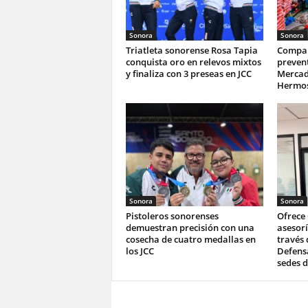
Sonora
Sonora
Triatleta sonorense Rosa Tapia
Compar
conquista oro en relevos mixtos
prevent
y finaliza con 3 preseas en JCC
Mercad
Hermos
Sonora
Sonora
Pistoleros sonorenses
Ofrece
demuestran precisión con una
asesorí
cosecha de cuatro medallas en
través 
los JCC
Defensa
sedes d