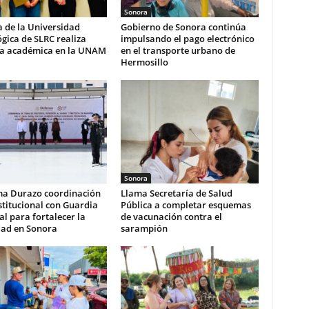
Sonora
 de la Universidad
Gobierno de Sonora continúa
gica de SLRC realiza
impulsando el pago electrónico
ia académica en la UNAM
en el transporte urbano de
Hermosillo
Sonora
ma Durazo coordinación
Llama Secretaría de Salud
stitucional con Guardia
Pública a completar esquemas
l para fortalecer la
de vacunación contra el
dad en Sonora
sarampión