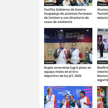
Sonora
Sonora
Facilita Gobierno de Sonora
Alumna
hospedaje de alumnos foráneos
Tecnoló
de Unisierra con directorio de
estanc
casas de asistencia
Sonora
Sonora
Dupla sonorense logró plata en
Reafir
equipo mixto en el tiro
interin
deportivo de los JCC 2026
Naciona
seguri