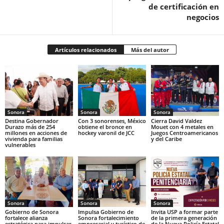
de certificación en
negocios
Artículos relacionados
Más del autor
Sonora
Sonora
Sonora
Destina Gobernador
Con 3 sonorenses, México
Cierra David Valdez
Durazo más de 254
obtiene el bronce en
Mouet con 4 metales en
millones en acciones de
hockey varonil de JCC
Juegos Centroamericanos
vivienda para familias
y del Caribe
vulnerables
Sonora
Sonora
Sonora
Gobierno de Sonora
Impulsa Gobierno de
Invita USP a formar parte
fortalece alianza
Sonora fortalecimiento
de la primera generación
estratégica para impulsar
empresarial y turístico de
de la Nueva Policía Estatal