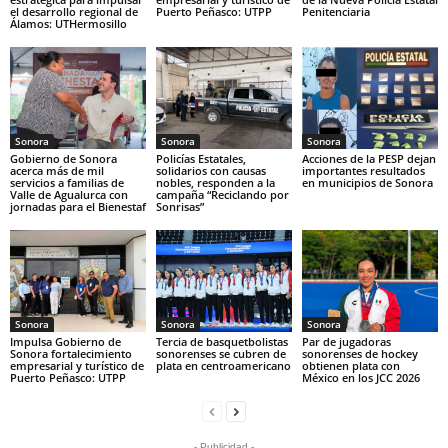
el desarrollo regional de
Puerto Peñasco: UTPP
Penitenciaria
Álamos: UTHermosillo
Sonora
Sonora
Sonora
Gobierno de Sonora
Policías Estatales,
Acciones de la PESP dejan
acerca más de mil
solidarios con causas
importantes resultados
servicios a familias de
nobles, responden a la
en municipios de Sonora
Valle de Agualurca con
campaña “Reciclando por
jornadas para el Bienestaf
Sonrisas”
Sonora
Sonora
Sonora
Impulsa Gobierno de
Tercia de basquetbolistas
Par de jugadoras
Sonora fortalecimiento
sonorenses se cubren de
sonorenses de hockey
empresarial y turístico de
plata en centroamericano
obtienen plata con
Puerto Peñasco: UTPP
México en los JCC 2026
- Publicidad -