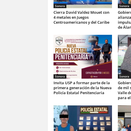
Sonora
Sonora
Cierra David Valdez Mouet con
Gobier
4 metales en Juegos
alianza
Centroamericanos y del Caribe
impulsa
de Ála
Sonora
Sonora
Invita USP a formar parte de la
Gobier
primera generación de la Nueva
de mil 
Policía Estatal Penitenciaria
Valle d
para el