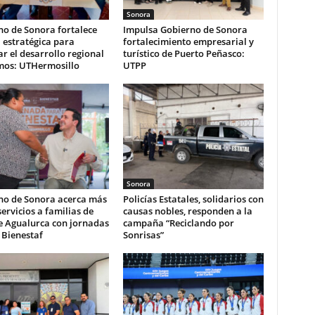
Sonora
no de Sonora fortalece
Impulsa Gobierno de Sonora
 estratégica para
fortalecimiento empresarial y
r el desarrollo regional
turístico de Puerto Peñasco:
mos: UTHermosillo
UTPP
Sonora
no de Sonora acerca más
Policías Estatales, solidarios con
servicios a familias de
causas nobles, responden a la
e Agualurca con jornadas
campaña “Reciclando por
 Bienestaf
Sonrisas”