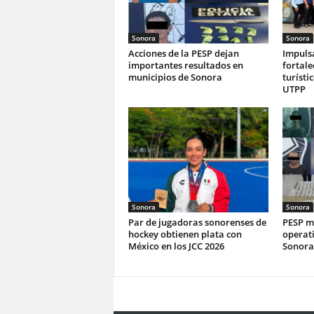
Sonora
Sonora
Acciones de la PESP dejan
Impuls
importantes resultados en
fortale
municipios de Sonora
turísti
UTPP
Sonora
Sonora
Par de jugadoras sonorenses de
PESP ma
hockey obtienen plata con
operati
México en los JCC 2026
Sonora