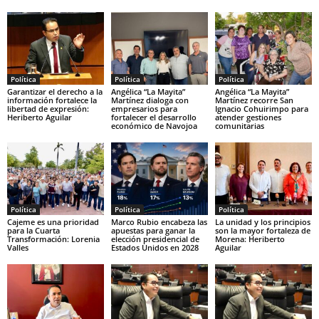
Política
Política
Política
Garantizar el derecho a la
Angélica “La Mayita”
Angélica “La Mayita”
información fortalece la
Martínez dialoga con
Martínez recorre San
libertad de expresión:
empresarios para
Ignacio Cohuirimpo para
Heriberto Aguilar
fortalecer el desarrollo
atender gestiones
económico de Navojoa
comunitarias
Política
Política
Política
Cajeme es una prioridad
Marco Rubio encabeza las
La unidad y los principios
para la Cuarta
apuestas para ganar la
son la mayor fortaleza de
Transformación: Lorenia
elección presidencial de
Morena: Heriberto
Valles
Estados Unidos en 2028
Aguilar