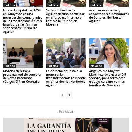
Política
Política
Política
Nuevo Hospital del IMSS
Senador Heriberto
Acercan exámenes y
en Guaymas es una
Aguilar declina participar
capacitación a pescadores
muestra del compromiso
en el proceso interno y
de Sonora: Heriberto
de la transformación con
llama a la unidad en
Aguilar
la salud de las familias
Morena
sonorenses: Heriberto
Aguilar
Política
Política
Navojoa
Morena denuncia
La derecha apuesta a la
Angelica “La Mayita”
presunta red de compra
mentira; la
Martinez renuncia al DIF
de votos mediante
transformación responde
Sonora, para fortalecer
códigos QR en Coahuila
en el territorio: Heriberto
trabajo cercano con las
Aguilar
familias de Navojoa
- Publicidad -