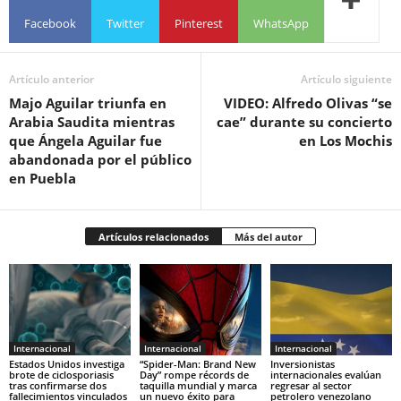
Facebook
Twitter
Pinterest
WhatsApp
Artículo anterior
Artículo siguiente
Majo Aguilar triunfa en
VIDEO: Alfredo Olivas “se
Arabia Saudita mientras
cae” durante su concierto
que Ángela Aguilar fue
en Los Mochis
abandonada por el público
en Puebla
Artículos relacionados
Más del autor
Internacional
Internacional
Internacional
Estados Unidos investiga
“Spider-Man: Brand New
Inversionistas
brote de ciclosporiasis
Day” rompe récords de
internacionales evalúan
tras confirmarse dos
taquilla mundial y marca
regresar al sector
fallecimientos vinculados
un nuevo éxito para
petrolero venezolano