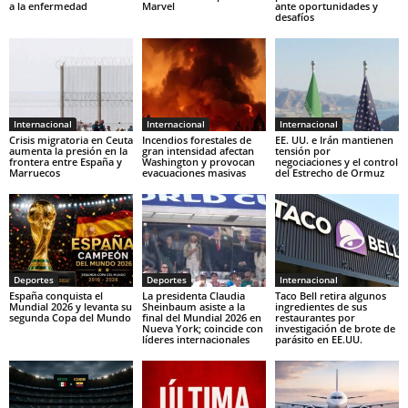
a la enfermedad
Marvel
ante oportunidades y
desafíos
Internacional
Internacional
Internacional
Crisis migratoria en Ceuta
Incendios forestales de
EE. UU. e Irán mantienen
aumenta la presión en la
gran intensidad afectan
tensión por
frontera entre España y
Washington y provocan
negociaciones y el control
Marruecos
evacuaciones masivas
del Estrecho de Ormuz
Deportes
Deportes
Internacional
España conquista el
La presidenta Claudia
Taco Bell retira algunos
Mundial 2026 y levanta su
Sheinbaum asiste a la
ingredientes de sus
segunda Copa del Mundo
final del Mundial 2026 en
restaurantes por
Nueva York; coincide con
investigación de brote de
líderes internacionales
parásito en EE.UU.