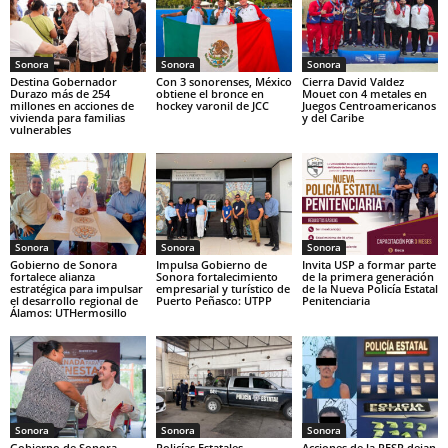
Sonora
Sonora
Sonora
Destina Gobernador
Con 3 sonorenses, México
Cierra David Valdez
Durazo más de 254
obtiene el bronce en
Mouet con 4 metales en
millones en acciones de
hockey varonil de JCC
Juegos Centroamericanos
vivienda para familias
y del Caribe
vulnerables
Sonora
Sonora
Sonora
Gobierno de Sonora
Impulsa Gobierno de
Invita USP a formar parte
fortalece alianza
Sonora fortalecimiento
de la primera generación
estratégica para impulsar
empresarial y turístico de
de la Nueva Policía Estatal
el desarrollo regional de
Puerto Peñasco: UTPP
Penitenciaria
Álamos: UTHermosillo
Sonora
Sonora
Sonora
Gobierno de Sonora
Policías Estatales,
Acciones de la PESP dejan