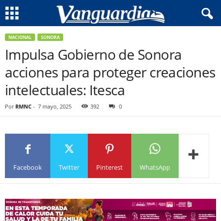
NACIONAL
SONORA
Impulsa Gobierno de Sonora
acciones para proteger creaciones
intelectuales: Itesca
Por
RMNC
-
7 mayo, 2025
392
0
Facebook
Twitter
Pinterest
WhatsApp