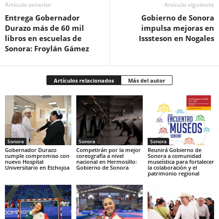
Artículo anterior
Artículo siguiente
Entrega Gobernador
Gobierno de Sonora
Durazo más de 60 mil
impulsa mejoras en
libros en escuelas de
Isssteson en Nogales
Sonora: Froylán Gámez
Artículos relacionados
Más del autor
Sonora
Sonora
Sonora
Gobernador Durazo
Competirán por la mejor
Reunirá Gobierno de
cumple compromiso con
coreografía a nivel
Sonora a comunidad
nuevo Hospital
nacional en Hermosillo:
museística para fortalecer
Universitario en Etchojoa
Gobierno de Sonora
la colaboración y el
patrimonio regional