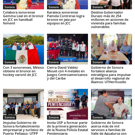
Sonora
Sonora
Sonora
Colabora sonorense
Karateca sonorense
Destina Gobernador
Gemma Leal en el bronce
Pamela Contreras logra
Durazo más de 254
en JCC en handball
bronce en jata por
millones en acciones de
femenil
equipos en JCC
vivienda para familias
vulnerables
Sonora
Sonora
Sonora
Con 3 sonorenses, México
Cierra David Valdez
Gobierno de Sonora
obtiene el bronce en
Mouet con 4 metales en
fortalece alianza
hockey varonil de JCC
Juegos Centroamericanos
estratégica para impulsar
y del Caribe
el desarrollo regional de
Álamos: UTHermosillo
Sonora
Sonora
Sonora
Impulsa Gobierno de
Invita USP a formar parte
Gobierno de Sonora
Sonora fortalecimiento
de la primera generación
acerca más de mil
empresarial y turístico de
de la Nueva Policía Estatal
servicios a familias de
Puerto Peñasco: UTPP
Penitenciaria
Valle de Agualurca con