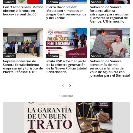
Sonora
Sonora
Sonora
Con 3 sonorenses, México
Cierra David Valdez
Gobierno de Sonora
obtiene el bronce en
Mouet con 4 metales en
fortalece alianza
hockey varonil de JCC
Juegos Centroamericanos
estratégica para impulsar
y del Caribe
el desarrollo regional de
Álamos: UTHermosillo
Sonora
Sonora
Sonora
Impulsa Gobierno de
Invita USP a formar parte
Gobierno de Sonora
Sonora fortalecimiento
de la primera generación
acerca más de mil
empresarial y turístico de
de la Nueva Policía Estatal
servicios a familias de
Puerto Peñasco: UTPP
Penitenciaria
Valle de Agualurca con
jornadas para el Bienestaf
- Publicidad -