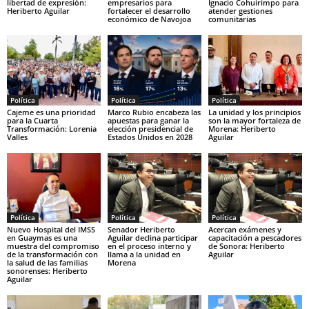
libertad de expresión:
empresarios para
Ignacio Cohuirimpo para
Heriberto Aguilar
fortalecer el desarrollo
atender gestiones
económico de Navojoa
comunitarias
Política
Política
Política
Cajeme es una prioridad
Marco Rubio encabeza las
La unidad y los principios
para la Cuarta
apuestas para ganar la
son la mayor fortaleza de
Transformación: Lorenia
elección presidencial de
Morena: Heriberto
Valles
Estados Unidos en 2028
Aguilar
Política
Política
Política
Nuevo Hospital del IMSS
Senador Heriberto
Acercan exámenes y
en Guaymas es una
Aguilar declina participar
capacitación a pescadores
muestra del compromiso
en el proceso interno y
de Sonora: Heriberto
de la transformación con
llama a la unidad en
Aguilar
la salud de las familias
Morena
sonorenses: Heriberto
Aguilar