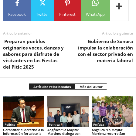
Facebook
Twitter
Pinterest
WhatsApp
Artículo anterior
Artículo siguiente
Preparan pueblos
Gobierno de Sonora
originarios voces, danzas y
impulsa la colaboración
sabores para disfrute de
con el sector privado en
visitantes en las Fiestas
materia laboral
del Pitic 2025
Artículos relacionados
Más del autor
Política
Política
Política
Garantizar el derecho a la
Angélica “La Mayita”
Angélica “La Mayita”
información fortalece la
Martínez dialoga con
Martínez recorre San