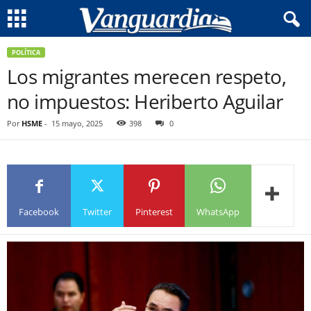
POLÍTICA
Los migrantes merecen respeto,
no impuestos: Heriberto Aguilar
Por
HSME
-
15 mayo, 2025
398
0
Facebook
Twitter
Pinterest
WhatsApp