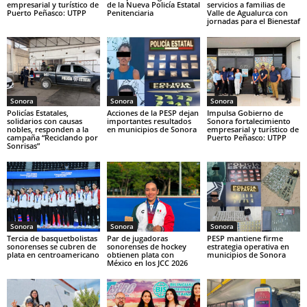
empresarial y turístico de
de la Nueva Policía Estatal
servicios a familias de
Puerto Peñasco: UTPP
Penitenciaria
Valle de Agualurca con
jornadas para el Bienestaf
Sonora
Sonora
Sonora
Policías Estatales,
Acciones de la PESP dejan
Impulsa Gobierno de
solidarios con causas
importantes resultados
Sonora fortalecimiento
nobles, responden a la
en municipios de Sonora
empresarial y turístico de
campaña “Reciclando por
Puerto Peñasco: UTPP
Sonrisas”
Sonora
Sonora
Sonora
Tercia de basquetbolistas
Par de jugadoras
PESP mantiene firme
sonorenses se cubren de
sonorenses de hockey
estrategia operativa en
plata en centroamericano
obtienen plata con
municipios de Sonora
México en los JCC 2026