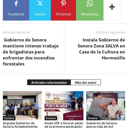
Facebook
Twitter
Pinterest
WhatsApp
Artículo anterior
Artículo siguiente
Gobierno de Sonora
Instala Gobierno de
mantiene intenso trabajo
Sonora Zona SALVA en
de brigadistas para
Casa de la Cultura en
enfrentar dos incendios
Hermosillo
forestales
Artículos relacionados
Más del autor
Sonora
Sonora
Sonora
Impulsa Gobierno de
Invita USP a formar parte
Gobierno de Sonora
Sonora fortalecimiento
de la primera generación
acerca más de mil