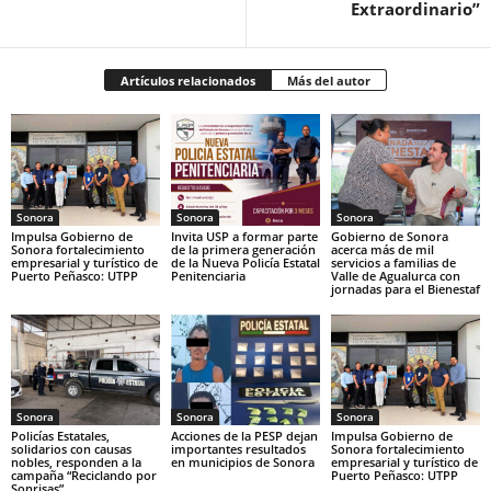
Extraordinario”
Artículos relacionados
Más del autor
Sonora
Sonora
Sonora
Impulsa Gobierno de
Invita USP a formar parte
Gobierno de Sonora
Sonora fortalecimiento
de la primera generación
acerca más de mil
empresarial y turístico de
de la Nueva Policía Estatal
servicios a familias de
Puerto Peñasco: UTPP
Penitenciaria
Valle de Agualurca con
jornadas para el Bienestaf
Sonora
Sonora
Sonora
Policías Estatales,
Acciones de la PESP dejan
Impulsa Gobierno de
solidarios con causas
importantes resultados
Sonora fortalecimiento
nobles, responden a la
en municipios de Sonora
empresarial y turístico de
campaña “Reciclando por
Puerto Peñasco: UTPP
Sonrisas”