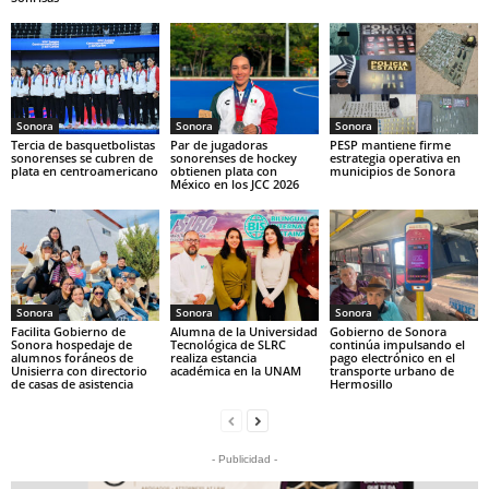
Sonora
Sonora
Sonora
Tercia de basquetbolistas
Par de jugadoras
PESP mantiene firme
sonorenses se cubren de
sonorenses de hockey
estrategia operativa en
plata en centroamericano
obtienen plata con
municipios de Sonora
México en los JCC 2026
Sonora
Sonora
Sonora
Facilita Gobierno de
Alumna de la Universidad
Gobierno de Sonora
Sonora hospedaje de
Tecnológica de SLRC
continúa impulsando el
alumnos foráneos de
realiza estancia
pago electrónico en el
Unisierra con directorio
académica en la UNAM
transporte urbano de
de casas de asistencia
Hermosillo
- Publicidad -