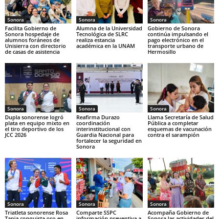
Sonora
Sonora
Sonora
Facilita Gobierno de
Alumna de la Universidad
Gobierno de Sonora
Sonora hospedaje de
Tecnológica de SLRC
continúa impulsando el
alumnos foráneos de
realiza estancia
pago electrónico en el
Unisierra con directorio
académica en la UNAM
transporte urbano de
de casas de asistencia
Hermosillo
Sonora
Sonora
Sonora
Dupla sonorense logró
Reafirma Durazo
Llama Secretaría de Salud
plata en equipo mixto en
coordinación
Pública a completar
el tiro deportivo de los
interinstitucional con
esquemas de vacunación
JCC 2026
Guardia Nacional para
contra el sarampión
fortalecer la seguridad en
Sonora
Sonora
Sonora
Sonora
Triatleta sonorense Rosa
Comparte SSPC
Acompaña Gobierno de
Tapia conquista oro en
información preventiva a
Sonora las actividades del