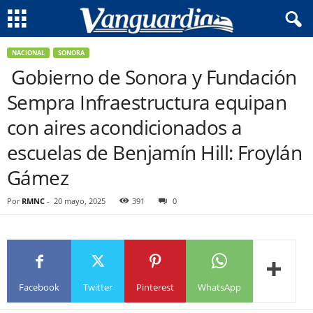
NACIONAL
SONORA
Gobierno de Sonora y Fundación
Sempra Infraestructura equipan
con aires acondicionados a
escuelas de Benjamín Hill: Froylán
Gámez
Por
RMNC
-
20 mayo, 2025
391
0
Facebook
Twitter
Pinterest
WhatsApp