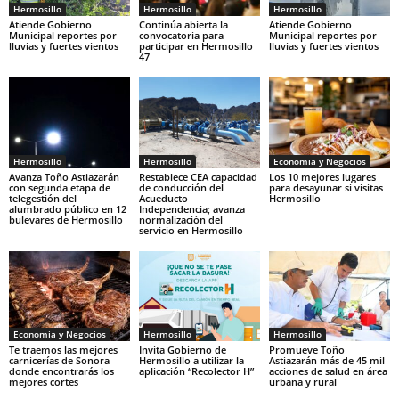
Hermosillo
Hermosillo
Hermosillo
Atiende Gobierno
Continúa abierta la
Atiende Gobierno
Municipal reportes por
convocatoria para
Municipal reportes por
lluvias y fuertes vientos
participar en Hermosillo
lluvias y fuertes vientos
47
Hermosillo
Hermosillo
Economia y Negocios
Avanza Toño Astiazarán
Restablece CEA capacidad
Los 10 mejores lugares
con segunda etapa de
de conducción del
para desayunar si visitas
telegestión del
Acueducto
Hermosillo
alumbrado público en 12
Independencia; avanza
bulevares de Hermosillo
normalización del
servicio en Hermosillo
Economia y Negocios
Hermosillo
Hermosillo
Te traemos las mejores
Invita Gobierno de
Promueve Toño
carnicerías de Sonora
Hermosillo a utilizar la
Astiazarán más de 45 mil
donde encontrarás los
aplicación “Recolector H”
acciones de salud en área
mejores cortes
urbana y rural