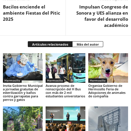
Bacilos enciende el
Impulsan Congreso de
ambiente Fiestas del Pitic
Sonora y UES alianza en
2025
favor del desarrollo
académico
Artículos relacionados
Más del autor
Hermosillo
Hermosillo
Hermosillo
Invita Gobierno Municipal
Avanza proceso de
Organiza Gobierno de
a jornadas gratuitas de
reinscripción del H Bus
Hermosillo Feria de
esterilización y baños
con más de 2 mil
Adopciones de animales
contra garrapatas para
estudiantes universitarios
de compañía
perros y gatos