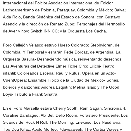
Internacional del Folclor Asociación Internacional de Folclor
Latinoamericano de Polonia, Paraguay, Colombia y México; Balva;
Aida Rojo, Banda Sinfónica del Estado de Sonora, con Gustavo
Asencio y la dirección de Renato Zupo; Personajes del Hermosillo
de Ayer y hoy; Switch INN CC; y la Orquesta Los Cachá.
Foro Callejón Velasco estuvo Hueso Colorado; Stephyloren, de
Colombia; Y Temporal y esrarán Fede Dorcaz, de Argentina; La
Orquesta Basura- Deshaciendo música, reinventando desechos;
Las Aventuras del Detective Elmer Tiche Circo Lilíchi- Teatro
infantil; Coloreados Escena; Raúl y Rufus, Ópera en un Acto-
CuentÓpera; Ensamble Típico de la Ciudad de México- Sones,
boleros y danzones; Andrea Esquitín; Melina Islas; y The Good
Boys- Tributo a Frank Sinatra.
En el Foro Marsella estará Cherry Scoth, Ram Sagan, Sincronía 4,
Coraline Bandaged, Alx Bel, Delio Room, Forastero Presidente, Los
Sicarios del Rock N Roll, The Morning, Enexeso, Los Nasdrovia,
Tpo Dog Killaz, Apolo Morfeo, 7daysaweek, The Cortez Waves y