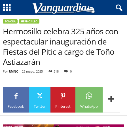
SONORA
HERMOSILLO
Hermosillo celebra 325 años con
espectacular inauguración de
Fiestas del Pitic a cargo de Toño
Astiazarán
Por
RMNC
-
23 mayo, 2025
518
0
Facebook
Twitter
Pinterest
WhatsApp