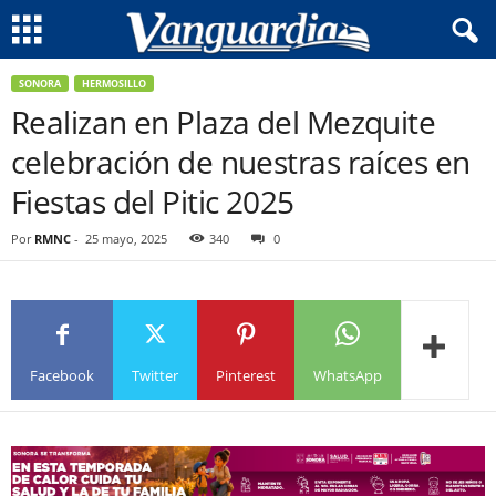
SONORA
HERMOSILLO
Realizan en Plaza del Mezquite
celebración de nuestras raíces en
Fiestas del Pitic 2025
Por
RMNC
-
25 mayo, 2025
340
0
Facebook
Twitter
Pinterest
WhatsApp