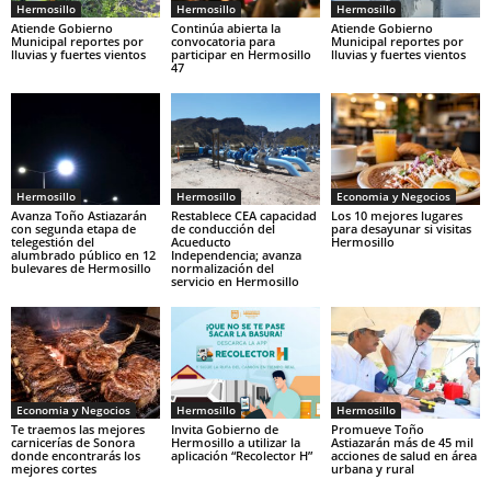
Hermosillo
Hermosillo
Hermosillo
Atiende Gobierno
Continúa abierta la
Atiende Gobierno
Municipal reportes por
convocatoria para
Municipal reportes por
lluvias y fuertes vientos
participar en Hermosillo
lluvias y fuertes vientos
47
Hermosillo
Hermosillo
Economia y Negocios
Avanza Toño Astiazarán
Restablece CEA capacidad
Los 10 mejores lugares
con segunda etapa de
de conducción del
para desayunar si visitas
telegestión del
Acueducto
Hermosillo
alumbrado público en 12
Independencia; avanza
bulevares de Hermosillo
normalización del
servicio en Hermosillo
Economia y Negocios
Hermosillo
Hermosillo
Te traemos las mejores
Invita Gobierno de
Promueve Toño
carnicerías de Sonora
Hermosillo a utilizar la
Astiazarán más de 45 mil
donde encontrarás los
aplicación “Recolector H”
acciones de salud en área
mejores cortes
urbana y rural