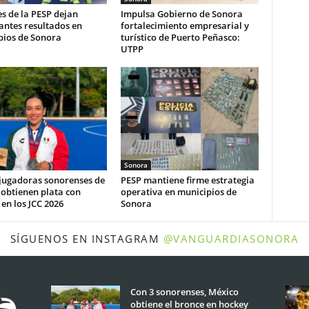
s de la PESP dejan
Impulsa Gobierno de Sonora
antes resultados en
fortalecimiento empresarial y
pios de Sonora
turístico de Puerto Peñasco:
UTPP
Sonora
 jugadoras sonorenses de
PESP mantiene firme estrategia
obtienen plata con
operativa en municipios de
en los JCC 2026
Sonora
SÍGUENOS EN INSTAGRAM
@VANGUARDIASONORA
Con 3 sonorenses, México
obtiene el bronce en hockey