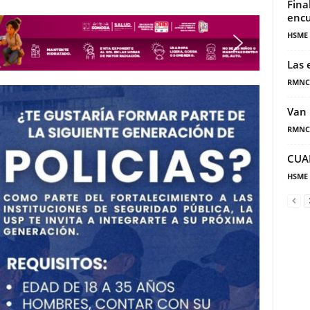
Fina
encu
HSME
Las 
RMNC
Van 
RMNC
CUA
HSME