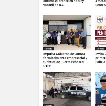
obtiene el bronce en hockey
4 metal
varonil de JCC
Centro
Sonora
Sonora
Impulsa Gobierno de Sonora
Invita 
fortalecimiento empresarial y
primer
turístico de Puerto Peñasco:
Policía
UTPP
Sonora
Sonora