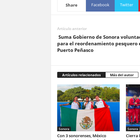
Facebook
Twitter
Share
Artículo anterior
Suma Gobierno de Sonora volunta
para el reordenamiento pesquero 
Puerto Peñasco
Artículos relacionados
Más del autor
Sonora
Sonora
Con 3 sonorenses, México
Cierra