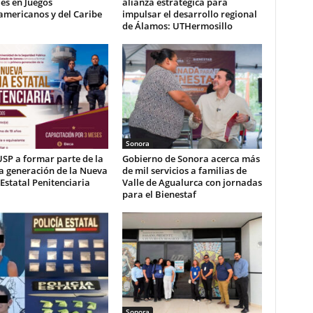
es en Juegos
alianza estratégica para
americanos y del Caribe
impulsar el desarrollo regional
de Álamos: UTHermosillo
Sonora
USP a formar parte de la
Gobierno de Sonora acerca más
a generación de la Nueva
de mil servicios a familias de
 Estatal Penitenciaria
Valle de Agualurca con jornadas
para el Bienestaf
Sonora