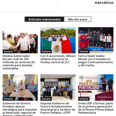
narcótico
Artículos relacionados
Más del autor
Sonora
Sonora
Sonora
Destina Gobernador
Con 3 sonorenses, México
Cierra David Valdez
Durazo más de 254
obtiene el bronce en
Mouet con 4 metales en
millones en acciones de
hockey varonil de JCC
Juegos Centroamericanos
vivienda para familias
y del Caribe
vulnerables
Sonora
Sonora
Sonora
Gobierno de Sonora
Impulsa Gobierno de
Invita USP a formar parte
fortalece alianza
Sonora fortalecimiento
de la primera generación
estratégica para impulsar
empresarial y turístico de
de la Nueva Policía Estatal
el desarrollo regional de
Puerto Peñasco: UTPP
Penitenciaria
Álamos: UTHermosillo