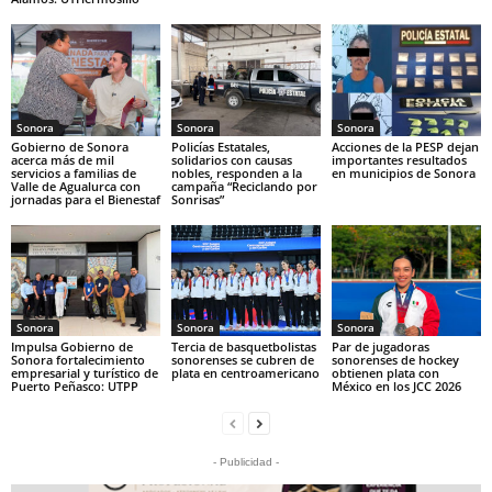
Sonora
Sonora
Sonora
Gobierno de Sonora
Policías Estatales,
Acciones de la PESP dejan
acerca más de mil
solidarios con causas
importantes resultados
servicios a familias de
nobles, responden a la
en municipios de Sonora
Valle de Agualurca con
campaña “Reciclando por
jornadas para el Bienestaf
Sonrisas”
Sonora
Sonora
Sonora
Impulsa Gobierno de
Tercia de basquetbolistas
Par de jugadoras
Sonora fortalecimiento
sonorenses se cubren de
sonorenses de hockey
empresarial y turístico de
plata en centroamericano
obtienen plata con
Puerto Peñasco: UTPP
México en los JCC 2026
- Publicidad -