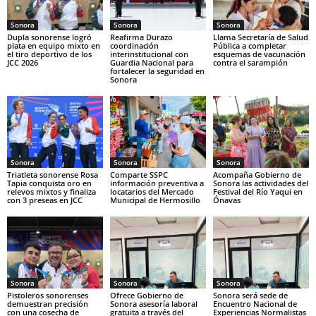
Sonora
Sonora
Sonora
Dupla sonorense logró
Reafirma Durazo
Llama Secretaría de Salud
plata en equipo mixto en
coordinación
Pública a completar
el tiro deportivo de los
interinstitucional con
esquemas de vacunación
JCC 2026
Guardia Nacional para
contra el sarampión
fortalecer la seguridad en
Sonora
Sonora
Sonora
Sonora
Triatleta sonorense Rosa
Comparte SSPC
Acompaña Gobierno de
Tapia conquista oro en
información preventiva a
Sonora las actividades del
relevos mixtos y finaliza
locatarios del Mercado
Festival del Río Yaqui en
con 3 preseas en JCC
Municipal de Hermosillo
Ónavas
Sonora
Sonora
Sonora
Pistoleros sonorenses
Ofrece Gobierno de
Sonora será sede de
demuestran precisión
Sonora asesoría laboral
Encuentro Nacional de
con una cosecha de
gratuita a través del
Experiencias Normalistas