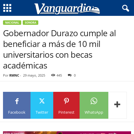
NACIONAL
SONORA
Gobernador Durazo cumple al
beneficiar a más de 10 mil
universitarios con becas
académicas
Por
RMNC
-
29 mayo, 2025
445
0
Facebook
Twitter
Pinterest
WhatsApp