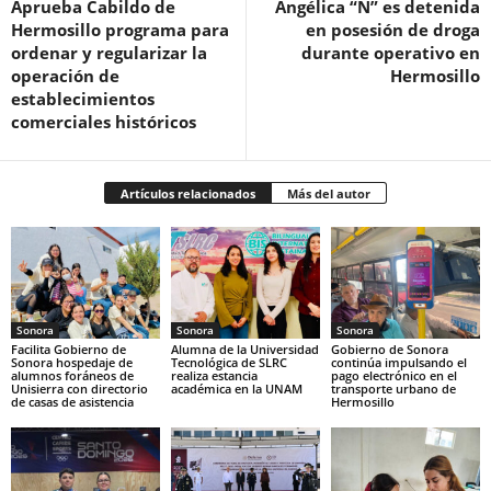
Aprueba Cabildo de
Angélica “N” es detenida
Hermosillo programa para
en posesión de droga
ordenar y regularizar la
durante operativo en
operación de
Hermosillo
establecimientos
comerciales históricos
Artículos relacionados
Más del autor
Sonora
Sonora
Sonora
Facilita Gobierno de
Alumna de la Universidad
Gobierno de Sonora
Sonora hospedaje de
Tecnológica de SLRC
continúa impulsando el
alumnos foráneos de
realiza estancia
pago electrónico en el
Unisierra con directorio
académica en la UNAM
transporte urbano de
de casas de asistencia
Hermosillo