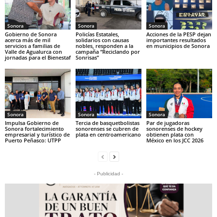
Sonora
Sonora
Sonora
Gobierno de Sonora
Policías Estatales,
Acciones de la PESP dejan
acerca más de mil
solidarios con causas
importantes resultados
servicios a familias de
nobles, responden a la
en municipios de Sonora
Valle de Agualurca con
campaña “Reciclando por
jornadas para el Bienestaf
Sonrisas”
Sonora
Sonora
Sonora
Impulsa Gobierno de
Tercia de basquetbolistas
Par de jugadoras
Sonora fortalecimiento
sonorenses se cubren de
sonorenses de hockey
empresarial y turístico de
plata en centroamericano
obtienen plata con
Puerto Peñasco: UTPP
México en los JCC 2026
- Publicidad -