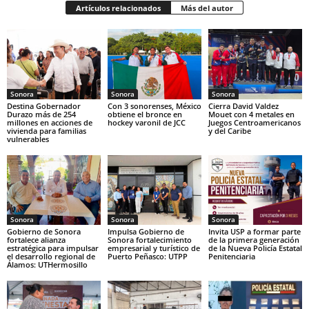
Artículos relacionados
Más del autor
Sonora
Sonora
Sonora
Destina Gobernador
Con 3 sonorenses, México
Cierra David Valdez
Durazo más de 254
obtiene el bronce en
Mouet con 4 metales en
millones en acciones de
hockey varonil de JCC
Juegos Centroamericanos
vivienda para familias
y del Caribe
vulnerables
Sonora
Sonora
Sonora
Gobierno de Sonora
Impulsa Gobierno de
Invita USP a formar parte
fortalece alianza
Sonora fortalecimiento
de la primera generación
estratégica para impulsar
empresarial y turístico de
de la Nueva Policía Estatal
el desarrollo regional de
Puerto Peñasco: UTPP
Penitenciaria
Álamos: UTHermosillo