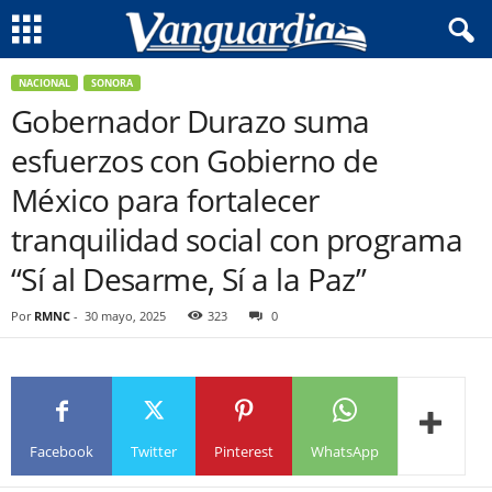
NACIONAL
SONORA
Gobernador Durazo suma
esfuerzos con Gobierno de
México para fortalecer
tranquilidad social con programa
“Sí al Desarme, Sí a la Paz”
Por
RMNC
-
30 mayo, 2025
323
0
Facebook
Twitter
Pinterest
WhatsApp