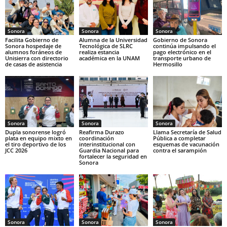
Sonora
Sonora
Sonora
Facilita Gobierno de
Alumna de la Universidad
Gobierno de Sonora
Sonora hospedaje de
Tecnológica de SLRC
continúa impulsando el
alumnos foráneos de
realiza estancia
pago electrónico en el
Unisierra con directorio
académica en la UNAM
transporte urbano de
de casas de asistencia
Hermosillo
Sonora
Sonora
Sonora
Dupla sonorense logró
Reafirma Durazo
Llama Secretaría de Salud
plata en equipo mixto en
coordinación
Pública a completar
el tiro deportivo de los
interinstitucional con
esquemas de vacunación
JCC 2026
Guardia Nacional para
contra el sarampión
fortalecer la seguridad en
Sonora
Sonora
Sonora
Sonora