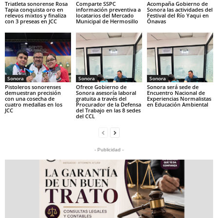
Triatleta sonorense Rosa
Comparte SSPC
Acompaña Gobierno de
Tapia conquista oro en
información preventiva a
Sonora las actividades del
relevos mixtos y finaliza
locatarios del Mercado
Festival del Río Yaqui en
con 3 preseas en JCC
Municipal de Hermosillo
Ónavas
Sonora
Sonora
Sonora
Pistoleros sonorenses
Ofrece Gobierno de
Sonora será sede de
demuestran precisión
Sonora asesoría laboral
Encuentro Nacional de
con una cosecha de
gratuita a través del
Experiencias Normalistas
cuatro medallas en los
Procurador de la Defensa
en Educación Ambiental
JCC
del Trabajo en las 8 sedes
del CCL
- Publicidad -