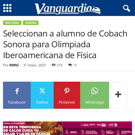
NACIONAL
SONORA
Seleccionan a alumno de Cobach
Sonora para Olimpiada
Iberoamericana de Física
Por
RMNC
-
31 mayo, 2025
510
0
Facebook
Twitter
Pinterest
WhatsApp