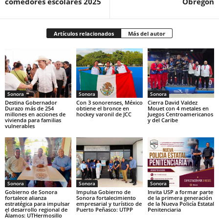
comedores escolares 2025
Obregón
Artículos relacionados
Más del autor
Sonora
Sonora
Sonora
Destina Gobernador
Con 3 sonorenses, México
Cierra David Valdez
Durazo más de 254
obtiene el bronce en
Mouet con 4 metales en
millones en acciones de
hockey varonil de JCC
Juegos Centroamericanos
vivienda para familias
y del Caribe
vulnerables
Sonora
Sonora
Sonora
Gobierno de Sonora
Impulsa Gobierno de
Invita USP a formar parte
fortalece alianza
Sonora fortalecimiento
de la primera generación
estratégica para impulsar
empresarial y turístico de
de la Nueva Policía Estatal
el desarrollo regional de
Puerto Peñasco: UTPP
Penitenciaria
Álamos: UTHermosillo