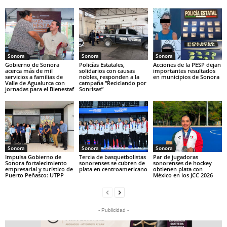
Sonora
Sonora
Sonora
Gobierno de Sonora
Policías Estatales,
Acciones de la PESP dejan
acerca más de mil
solidarios con causas
importantes resultados
servicios a familias de
nobles, responden a la
en municipios de Sonora
Valle de Agualurca con
campaña “Reciclando por
jornadas para el Bienestaf
Sonrisas”
Sonora
Sonora
Sonora
Impulsa Gobierno de
Tercia de basquetbolistas
Par de jugadoras
Sonora fortalecimiento
sonorenses se cubren de
sonorenses de hockey
empresarial y turístico de
plata en centroamericano
obtienen plata con
Puerto Peñasco: UTPP
México en los JCC 2026
- Publicidad -