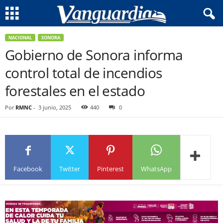
NACIONAL
SONORA
Gobierno de Sonora informa
control total de incendios
forestales en el estado
Por
RMNC
-
3 junio, 2025
440
0
Facebook
Twitter
Pinterest
WhatsApp