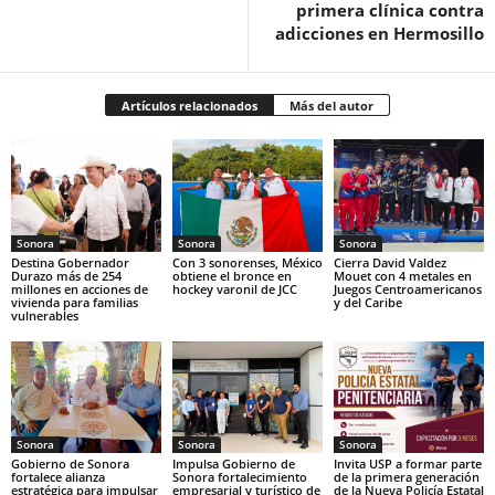
primera clínica contra
adicciones en Hermosillo
Artículos relacionados
Más del autor
Sonora
Sonora
Sonora
Destina Gobernador
Con 3 sonorenses, México
Cierra David Valdez
Durazo más de 254
obtiene el bronce en
Mouet con 4 metales en
millones en acciones de
hockey varonil de JCC
Juegos Centroamericanos
vivienda para familias
y del Caribe
vulnerables
Sonora
Sonora
Sonora
Gobierno de Sonora
Impulsa Gobierno de
Invita USP a formar parte
fortalece alianza
Sonora fortalecimiento
de la primera generación
estratégica para impulsar
empresarial y turístico de
de la Nueva Policía Estatal