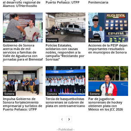
el desarrollo regional de
Puerto Peñasco: UTPP
Penitenciaria
Álamos: UTHermosillo
Sonora
Sonora
Sonora
Gobierno de Sonora
Policías Estatales,
Acciones de la PESP dejan
acerca más de mil
solidarios con causas
importantes resultados
servicios a familias de
nobles, responden a la
en municipios de Sonora
Valle de Agualurca con
campaña “Reciclando por
jornadas para el Bienestaf
Sonrisas”
Sonora
Sonora
Sonora
Impulsa Gobierno de
Tercia de basquetbolistas
Par de jugadoras
Sonora fortalecimiento
sonorenses se cubren de
sonorenses de hockey
empresarial y turístico de
plata en centroamericano
obtienen plata con
Puerto Peñasco: UTPP
México en los JCC 2026
- Publicidad -