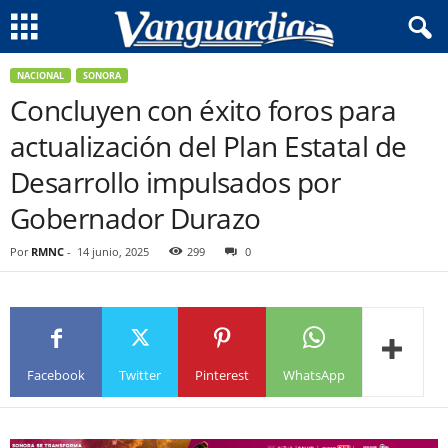
NACIONAL
SONORA
Concluyen con éxito foros para
actualización del Plan Estatal de
Desarrollo impulsados por
Gobernador Durazo
Por
RMNC
-
14 junio, 2025
299
0
Facebook
Twitter
Pinterest
WhatsApp