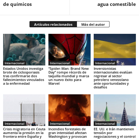
de químicos
agua comestible
Artículos relacionados
Más del autor
Internacional
Internacional
Internacional
Estados Unidos investiga
“Spider-Man: Brand New
Inversionistas
brote de ciclosporiasis
Day” rompe récords de
internacionales evalúan
tras confirmarse dos
taquilla mundial y marca
regresar al sector
fallecimientos vinculados
un nuevo éxito para
petrolero venezolano
a la enfermedad
Marvel
ante oportunidades y
desafíos
Internacional
Internacional
Internacional
Crisis migratoria en Ceuta
Incendios forestales de
EE. UU. e Irán mantienen
aumenta la presión en la
gran intensidad afectan
tensión por
frontera entre España y
Washington y provocan
negociaciones y el control