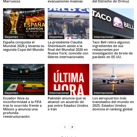
Marruecos
evacuaciones masivas
del Estrecho de Ormuz
Deportes
Deportes
Internacional
España conquista el
La presidenta Claudia
Taco Bell retira algunos
Mundial 2026 y levanta su
Sheinbaum asiste a la
ingredientes de sus
segunda Copa del Mundo
final del Mundial 2026 en
restaurantes por
Nueva York; coincide con
investigación de brote de
líderes internacionales
parásito en EE.UU.
Deportes
Internacional
Internacional
Ecuador lleva su
Pakistán anuncia que se
Los aeropuertos más
inconformidad a la FIFA
alcanzó un acuerdo de
transitados del mundo en
tras lo ocurrido frente a
paz entre Estados Unidos
2025: Estados Unidos
México y anuncia una
e Irán
domina el ranking global
profunda
reestructuración