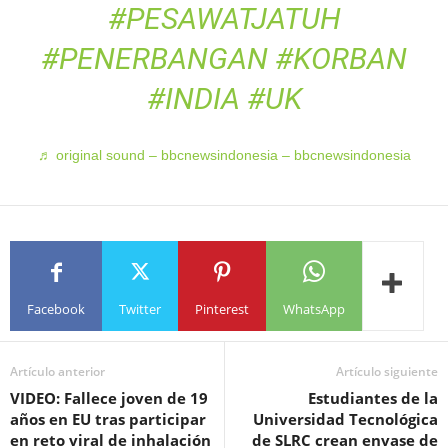
#PESAWATJATUH
#PENERBANGAN
#KORBAN
#INDIA
#UK
♬ original sound – bbcnewsindonesia – bbcnewsindonesia
Facebook
Twitter
Pinterest
WhatsApp
Artículo anterior
Artículo siguiente
VIDEO: Fallece joven de 19
Estudiantes de la
años en EU tras participar
Universidad Tecnológica
en reto viral de inhalación
de SLRC crean envase de