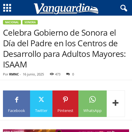
NACIONAL
SONORA
Celebra Gobierno de Sonora el
Día del Padre en los Centros de
Desarrollo para Adultos Mayores:
ISAAM
Por
RMNC
-
16 junio, 2025
473
0
Facebook
Twitter
Pinterest
WhatsApp