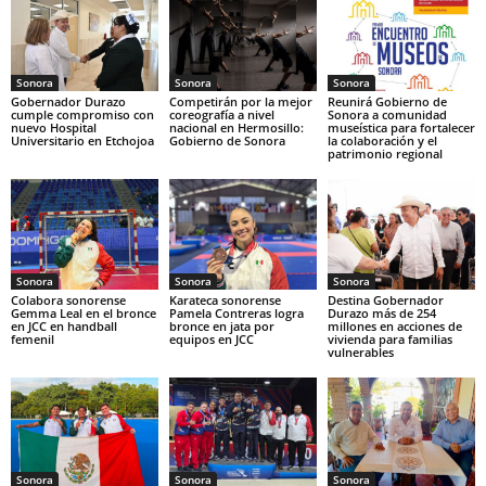
Sonora
Sonora
Sonora
Gobernador Durazo
Competirán por la mejor
Reunirá Gobierno de
cumple compromiso con
coreografía a nivel
Sonora a comunidad
nuevo Hospital
nacional en Hermosillo:
museística para fortalecer
Universitario en Etchojoa
Gobierno de Sonora
la colaboración y el
patrimonio regional
Sonora
Sonora
Sonora
Colabora sonorense
Karateca sonorense
Destina Gobernador
Gemma Leal en el bronce
Pamela Contreras logra
Durazo más de 254
en JCC en handball
bronce en jata por
millones en acciones de
femenil
equipos en JCC
vivienda para familias
vulnerables
Sonora
Sonora
Sonora