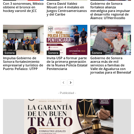
Con 3 sonorenses, México
Cierra David Valdez
Gobierno de Sonora
obtiene el bronce en
Mouet con 4 metales en
fortalece alianza
hockey varonil de JCC
Juegos Centroamericanos
estratégica para impulsar
y del Caribe
el desarrollo regional de
Álamos: UTHermosillo
Sonora
Sonora
Sonora
Impulsa Gobierno de
Invita USP a formar parte
Gobierno de Sonora
Sonora fortalecimiento
de la primera generación
acerca más de mil
empresarial y turístico de
de la Nueva Policía Estatal
servicios a familias de
Puerto Peñasco: UTPP
Penitenciaria
Valle de Agualurca con
jornadas para el Bienestaf
- Publicidad -