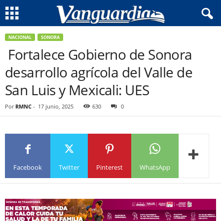
NACIONAL
SONORA
Fortalece Gobierno de Sonora
desarrollo agrícola del Valle de
San Luis y Mexicali: UES
Por
RMNC
-
17 junio, 2025
630
0
Facebook
Twitter
Pinterest
WhatsApp