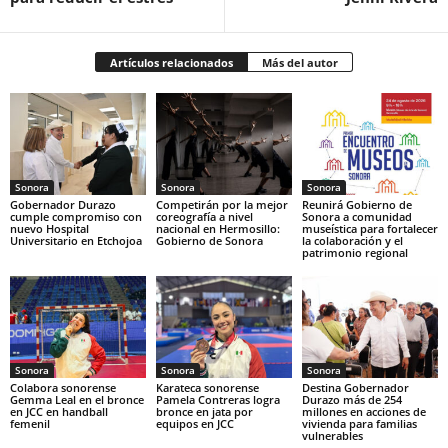
Artículos relacionados
Más del autor
Sonora
Sonora
Sonora
Gobernador Durazo
Competirán por la mejor
Reunirá Gobierno de
cumple compromiso con
coreografía a nivel
Sonora a comunidad
nuevo Hospital
nacional en Hermosillo:
museística para fortalecer
Universitario en Etchojoa
Gobierno de Sonora
la colaboración y el
patrimonio regional
Sonora
Sonora
Sonora
Colabora sonorense
Karateca sonorense
Destina Gobernador
Gemma Leal en el bronce
Pamela Contreras logra
Durazo más de 254
en JCC en handball
bronce en jata por
millones en acciones de
femenil
equipos en JCC
vivienda para familias
vulnerables