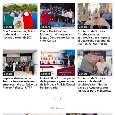
Sonora
Sonora
Sonora
Con 3 sonorenses, México
Cierra David Valdez
Gobierno de Sonora
obtiene el bronce en
Mouet con 4 metales en
fortalece alianza
hockey varonil de JCC
Juegos Centroamericanos
estratégica para impulsar
y del Caribe
el desarrollo regional de
Álamos: UTHermosillo
Sonora
Sonora
Sonora
Impulsa Gobierno de
Invita USP a formar parte
Gobierno de Sonora
Sonora fortalecimiento
de la primera generación
acerca más de mil
empresarial y turístico de
de la Nueva Policía Estatal
servicios a familias de
Puerto Peñasco: UTPP
Penitenciaria
Valle de Agualurca con
jornadas para el Bienestaf
- Publicidad -