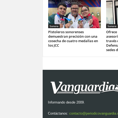
Sonora
Sonora
Pistoleros sonorenses
Ofrece
demuestran precisión con una
asesorí
cosecha de cuatro medallas en
través 
los JCC
Defensa
sedes d
Informando desde 2009.
Contáctanos:
contacto@periodicovanguardia