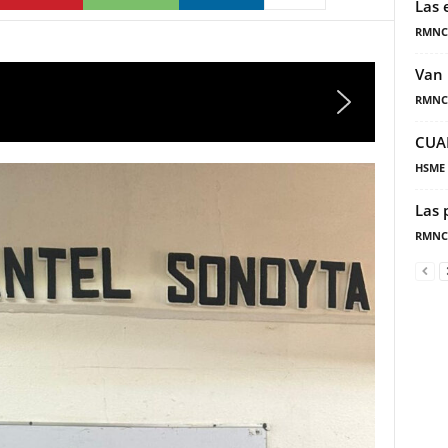
Las 
RMNC
Van 
RMNC
CUA
HSME
Las 
RMNC