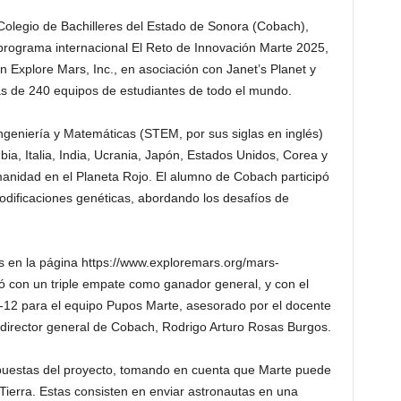
Colegio de Bachilleres del Estado de Sonora (Cobach),
 programa internacional El Reto de Innovación Marte 2025,
n Explore Mars, Inc., en asociación con Janet’s Planet y
ás de 240 equipos de estudiantes de todo el mundo.
ngeniería y Matemáticas (STEM, por sus siglas en inglés)
ia, Italia, India, Ucrania, Japón, Estados Unidos, Corea y
umanidad en el Planeta Rojo. El alumno de Cobach participó
ificaciones genéticas, abordando los desafíos de
 en la página https://www.exploremars.org/mars-
nó con un triple empate como ganador general, y con el
0-12 para el equipo Pupos Marte, asesorado por el docente
director general de Cobach, Rodrigo Arturo Rosas Burgos.
opuestas del proyecto, tomando en cuenta que Marte puede
Tierra. Estas consisten en enviar astronautas en una