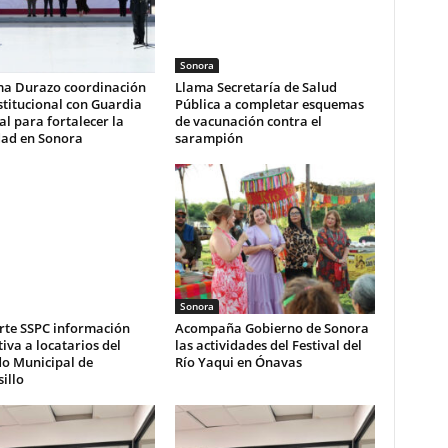
Sonora
ma Durazo coordinación
Llama Secretaría de Salud
stitucional con Guardia
Pública a completar esquemas
l para fortalecer la
de vacunación contra el
dad en Sonora
sarampión
Sonora
te SSPC información
Acompaña Gobierno de Sonora
iva a locatarios del
las actividades del Festival del
o Municipal de
Río Yaqui en Ónavas
illo