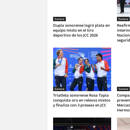
Sonora
Sonora
Dupla sonorense logró plata en
Reafir
equipo mixto en el tiro
interin
deportivo de los JCC 2026
Naciona
seguri
Sonora
Sonora
Triatleta sonorense Rosa Tapia
Compar
conquista oro en relevos mixtos
prevent
y finaliza con 3 preseas en JCC
Mercad
Hermos