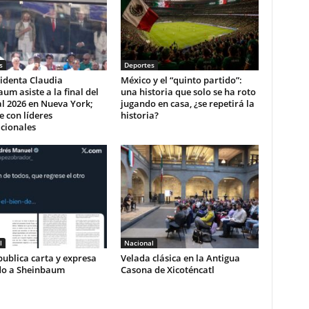
s
Deportes
identa Claudia
México y el “quinto partido”:
um asiste a la final del
una historia que solo se ha roto
l 2026 en Nueva York;
jugando en casa, ¿se repetirá la
e con líderes
historia?
cionales
l
Nacional
ublica carta y expresa
Velada clásica en la Antigua
do a Sheinbaum
Casona de Xicoténcatl