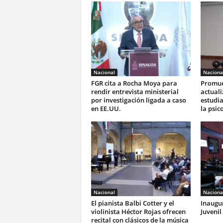
Nacional
Naciona
FGR cita a Rocha Moya para
Promue
rendir entrevista ministerial
actuali
por investigación ligada a caso
estudia
en EE.UU.
la psic
Nacional
Naciona
El pianista Balbi Cotter y el
Inaugu
violinista Héctor Rojas ofrecen
Juvenil
recital con clásicos de la música