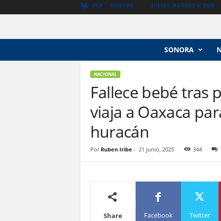
C
SONORA
JUEVES, AGOSTO 6, 2026
29.8
N
SONORA
o
t
i
NACIONAL
c
Fallece bebé tras 
i
viaja a Oaxaca par
a
s
huracán
V
a
n
Por
Ruben Iribe
-
21 junio, 2025
344
g
u
a
r
d
i
Facebook
Twitter
Share
a