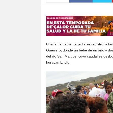
S
o
n
o
r
a
Una lamentable tragedia se registró la ta
Guerrero, donde un bebé de un año y dos m
del río San Marcos, cuyo caudal se desbor
huracán Erick.