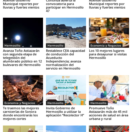
Atiende Gobierno
Continúa abierta la
Atiende Gobierno
Municipal reportes por
convocatoria para
Municipal reportes por
lluvias y fuertes vientos
participar en Hermosillo
lluvias y fuertes vientos
47
Hermosillo
Hermosillo
Economia y Negocios
Avanza Toño Astiazarán
Restablece CEA capacidad
Los 10 mejores lugares
con segunda etapa de
de conducción del
para desayunar si visitas
telegestión del
Acueducto
Hermosillo
alumbrado público en 12
Independencia; avanza
bulevares de Hermosillo
normalización del
servicio en Hermosillo
Economia y Negocios
Hermosillo
Hermosillo
Te traemos las mejores
Invita Gobierno de
Promueve Toño
carnicerías de Sonora
Hermosillo a utilizar la
Astiazarán más de 45 mil
donde encontrarás los
aplicación “Recolector H”
acciones de salud en área
mejores cortes
urbana y rural