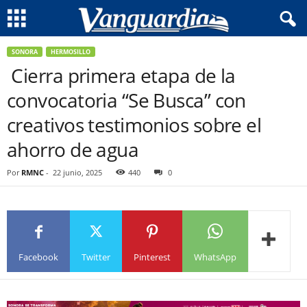
SONORA
HERMOSILLO
Cierra primera etapa de la
convocatoria “Se Busca” con
creativos testimonios sobre el
ahorro de agua
Por
RMNC
-
22 junio, 2025
440
0
Facebook
Twitter
Pinterest
WhatsApp