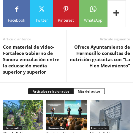
Facebook
Twitter
Pinterest
WhatsApp
Artículo anterior
Artículo siguiente
Con material de video-
Ofrece Ayuntamiento de
Fortalece Gobierno de
Hermosillo consultas de
Sonora vinculación entre
nutrición gratuitas con “La
la educación media
H en Movimiento”
superior y superior
Artículos relacionados
Más del autor
Hermosillo
Hermosillo
Hermosillo