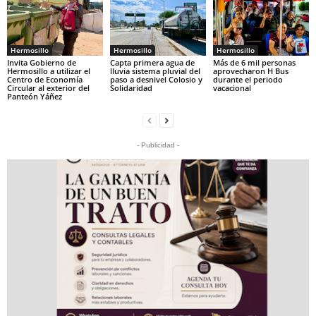
Hermosillo
Hermosillo
Hermosillo
Invita Gobierno de
Capta primera agua de
Más de 6 mil personas
Hermosillo a utilizar el
lluvia sistema pluvial del
aprovecharon H Bus
Centro de Economía
paso a desnivel Colosio y
durante el periodo
Circular al exterior del
Solidaridad
vacacional
Panteón Yáñez
- Publicidad -