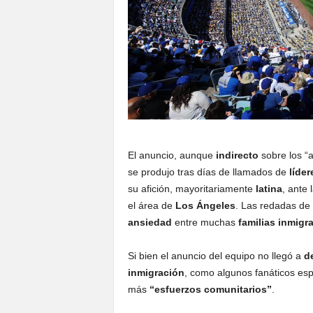
El anuncio, aunque
indirecto
sobre los “a
se produjo tras días de llamados de
líde
su afición, mayoritariamente
latina
, ante 
el área de
Los Ángeles
. Las redadas de
ansiedad
entre muchas
familias inmigr
Si bien el anuncio del equipo no llegó a
d
inmigración
, como algunos fanáticos es
más
“esfuerzos comunitarios”
.