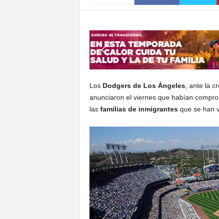
S
o
n
o
r
a
Los
Dodgers de Los Ángeles
, ante la c
anunciaron el viernes que habían compr
las
familias de inmigrantes
que se han v