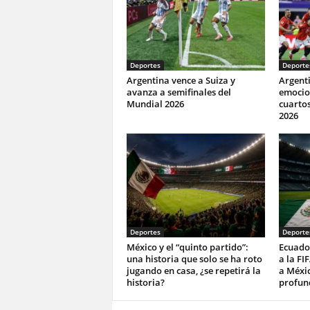
Deportes
Deporte
Argentina vence a Suiza y
Argenti
avanza a semifinales del
emocio
Mundial 2026
cuartos
2026
Deportes
Deporte
México y el “quinto partido”:
Ecuado
una historia que solo se ha roto
a la FI
jugando en casa, ¿se repetirá la
a Méxi
historia?
profun