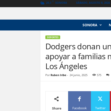
C
SONORA
SÁBADO, AGOSTO 8, 2026
28.3
N
SONORA
o
t
i
DEPORTES
c
Dodgers donan un 
i
apoyar a familias
a
s
Los Ángeles
V
a
n
Por
Ruben Iribe
-
24 junio, 2025
575
g
u
a
r
d
i
Facebook
Twitter
Share
a