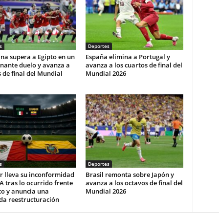
s
Deportes
na supera a Egipto en un
España elimina a Portugal y
nante duelo y avanza a
avanza a los cuartos de final del
 de final del Mundial
Mundial 2026
s
Deportes
r lleva su inconformidad
Brasil remonta sobre Japón y
FA tras lo ocurrido frente
avanza a los octavos de final del
co y anuncia una
Mundial 2026
da reestructuración