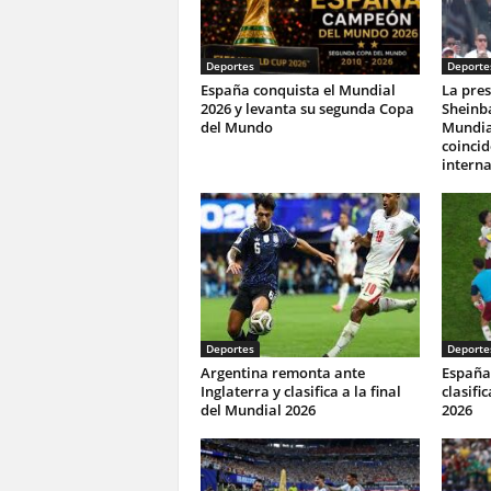
Deportes
Deporte
España conquista el Mundial
La pres
2026 y levanta su segunda Copa
Sheinba
del Mundo
Mundia
coincid
interna
Deportes
Deporte
Argentina remonta ante
España 
Inglaterra y clasifica a la final
clasifi
del Mundial 2026
2026