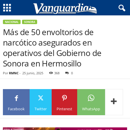
NACIONAL
SONORA
Más de 50 envoltorios de
narcótico asegurados en
operativos del Gobierno de
Sonora en Hermosillo
Por
RMNC
-
25 junio, 2025
368
0
Facebook
Twitter
Pinterest
WhatsApp