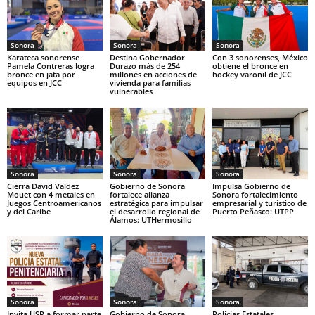
Sonora
Sonora
Sonora
Karateca sonorense
Destina Gobernador
Con 3 sonorenses, México
Pamela Contreras logra
Durazo más de 254
obtiene el bronce en
bronce en jata por
millones en acciones de
hockey varonil de JCC
equipos en JCC
vivienda para familias
vulnerables
Sonora
Sonora
Sonora
Cierra David Valdez
Gobierno de Sonora
Impulsa Gobierno de
Mouet con 4 metales en
fortalece alianza
Sonora fortalecimiento
Juegos Centroamericanos
estratégica para impulsar
empresarial y turístico de
y del Caribe
el desarrollo regional de
Puerto Peñasco: UTPP
Álamos: UTHermosillo
Sonora
Sonora
Sonora
Invita USP a formar parte
Gobierno de Sonora
Policías Estatales,