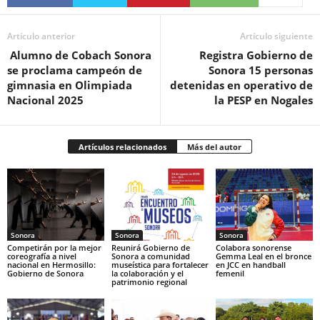
Artículo anterior
Artículo siguiente
Alumno de Cobach Sonora
Registra Gobierno de
se proclama campeón de
Sonora 15 personas
gimnasia en Olimpiada
detenidas en operativo de
Nacional 2025
la PESP en Nogales
Artículos relacionados
Más del autor
Sonora
Sonora
Sonora
Competirán por la mejor
Reunirá Gobierno de
Colabora sonorense
coreografía a nivel
Sonora a comunidad
Gemma Leal en el bronce
nacional en Hermosillo:
museística para fortalecer
en JCC en handball
Gobierno de Sonora
la colaboración y el
femenil
patrimonio regional