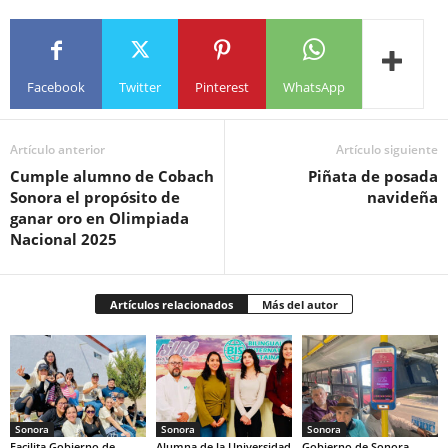
Facebook
Twitter
Pinterest
WhatsApp
Artículo anterior
Artículo siguiente
Cumple alumno de Cobach
Piñata de posada
Sonora el propósito de
navideña
ganar oro en Olimpiada
Nacional 2025
Artículos relacionados
Más del autor
Sonora
Sonora
Sonora
Facilita Gobierno de
Alumna de la Universidad
Gobierno de Sonora