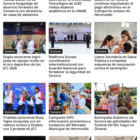
Sonora hospedaje de
Tecnológica de SLRC
continúa impulsando el
alumnos foráneos de
realiza estancia
pago electrónico en el
Unisierra con directorio
académica en la UNAM
transporte urbano de
de casas de asistencia
Hermosillo
Sonora
Sonora
Sonora
Dupla sonorense logró
Reafirma Durazo
Llama Secretaría de Salud
plata en equipo mixto en
coordinación
Pública a completar
el tiro deportivo de los
interinstitucional con
esquemas de vacunación
JCC 2026
Guardia Nacional para
contra el sarampión
fortalecer la seguridad en
Sonora
Sonora
Sonora
Sonora
Triatleta sonorense Rosa
Comparte SSPC
Acompaña Gobierno de
Tapia conquista oro en
información preventiva a
Sonora las actividades del
relevos mixtos y finaliza
locatarios del Mercado
Festival del Río Yaqui en
con 3 preseas en JCC
Municipal de Hermosillo
Ónavas