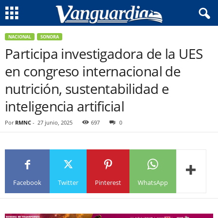
NACIONAL
SONORA
Participa investigadora de la UES
en congreso internacional de
nutrición, sustentabilidad e
inteligencia artificial
Por
RMNC
-
27 junio, 2025
697
0
Facebook
Twitter
Pinterest
WhatsApp