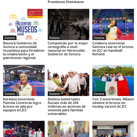
Presidenta Sheinbaum
Sonora
Sonora
Sonora
Reunirá Gobierno de
Competirán por la mejor
Colabora sonorense
Sonora a comunidad
coreografía a nivel
Gemma Leal en el bronce
museística para fortalecer
nacional en Hermosillo:
en JCC en handball
la colaboración y el
Gobierno de Sonora
femenil
patrimonio regional
Sonora
Sonora
Sonora
Karateca sonorense
Destina Gobernador
Con 3 sonorenses, México
Pamela Contreras logra
Durazo más de 254
obtiene el bronce en
bronce en jata por
millones en acciones de
hockey varonil de JCC
equipos en JCC
vivienda para familias
vulnerables