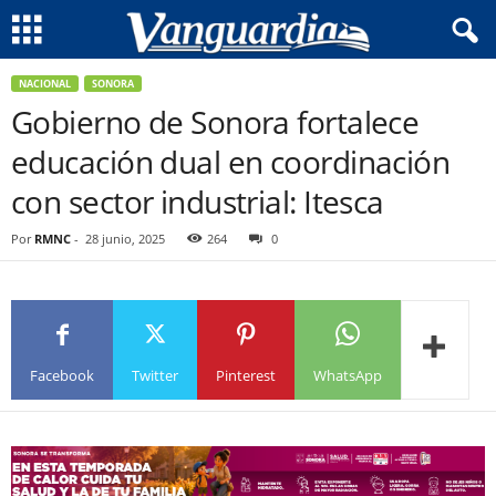
NACIONAL
SONORA
Gobierno de Sonora fortalece
educación dual en coordinación
con sector industrial: Itesca
Por
RMNC
-
28 junio, 2025
264
0
Facebook
Twitter
Pinterest
WhatsApp