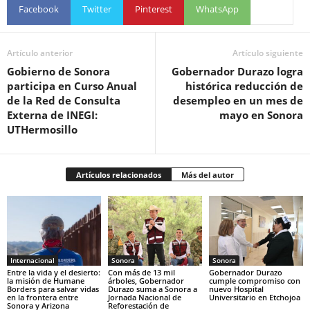
Facebook
Twitter
Pinterest
WhatsApp
Artículo anterior
Artículo siguiente
Gobierno de Sonora
Gobernador Durazo logra
participa en Curso Anual
histórica reducción de
de la Red de Consulta
desempleo en un mes de
Externa de INEGI:
mayo en Sonora
UTHermosillo
Artículos relacionados
Más del autor
Internacional
Sonora
Sonora
Entre la vida y el desierto:
Con más de 13 mil
Gobernador Durazo
la misión de Humane
árboles, Gobernador
cumple compromiso con
Borders para salvar vidas
Durazo suma a Sonora a
nuevo Hospital
en la frontera entre
Jornada Nacional de
Universitario en Etchojoa
Sonora y Arizona
Reforestación de