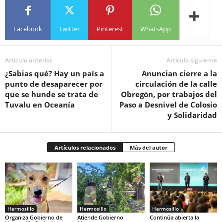
Facebook
Twitter
Pinterest
WhatsApp
Artículo anterior
Artículo siguiente
¿Sabias qué? Hay un país a
Anuncian cierre a la
punto de desaparecer por
circulación de la calle
que se hunde se trata de
Obregón, por trabajos del
Tuvalu en Oceanía
Paso a Desnivel de Colosio
y Solidaridad
Artículos relacionados
Más del autor
Hermosillo
Hermosillo
Hermosillo
Organiza Gobierno de
Atiende Gobierno
Continúa abierta la