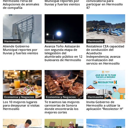
Hermosillo Feria de
Municipal reportes por
convocatoria para
Adopciones de animales
lluvias y fuertes vientos
participar en Hermosillo
de compañía
47
Hermosillo
Hermosillo
Hermosillo
Atiende Gobierno
Avanza Toño Astiazarán
Restablece CEA capacidad
Municipal reportes por
con segunda etapa de
de conducción del
lluvias y fuertes vientos
telegestión del
Acueducto
alumbrado público en 12
Independencia; avanza
bulevares de Hermosillo
normalización del
servicio en Hermosillo
Economia y Negocios
Economia y Negocios
Hermosillo
Los 10 mejores lugares
Te traemos las mejores
Invita Gobierno de
para desayunar si visitas
carnicerías de Sonora
Hermosillo a utilizar la
Hermosillo
donde encontrarás los
aplicación “Recolector H”
mejores cortes