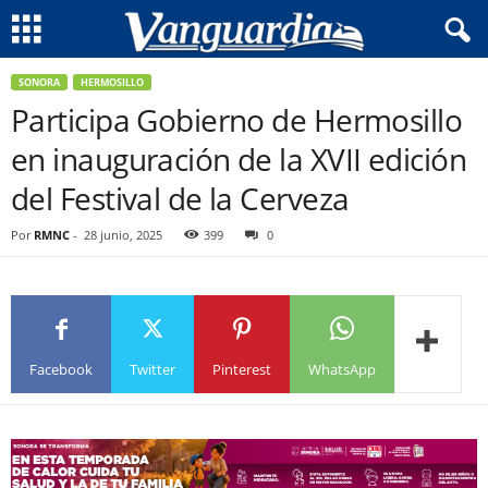
SONORA
HERMOSILLO
Participa Gobierno de Hermosillo
en inauguración de la XVII edición
del Festival de la Cerveza
Por
RMNC
-
28 junio, 2025
399
0
Facebook
Twitter
Pinterest
WhatsApp