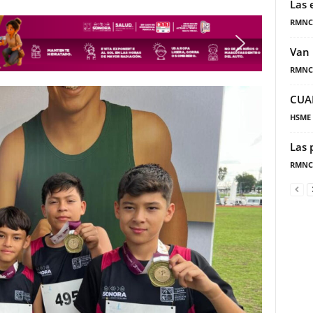
Las 
RMNC
Van 
RMNC
CUA
HSME
Las 
RMNC