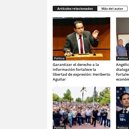
Artículos relacionados
Más del autor
Política
Política
Garantizar el derecho a la
Angélic
información fortalece la
dialog
libertad de expresión: Heriberto
fortale
Aguilar
económ
Política
Política