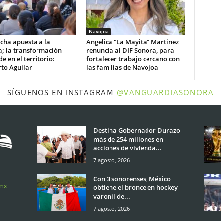
Navojoa
cha apuesta a la
Angelica “La Mayita” Martinez
a; la transformación
renuncia al DIF Sonora, para
e en el territorio:
fortalecer trabajo cercano con
to Aguilar
las familias de Navojoa
SÍGUENOS EN INSTAGRAM
@VANGUARDIASONORA
Destina Gobernador Durazo
más de 254 millones en
acciones de vivienda...
7 agosto, 2026
Con 3 sonorenses, México
.mx
obtiene el bronce en hockey
varonil de...
7 agosto, 2026