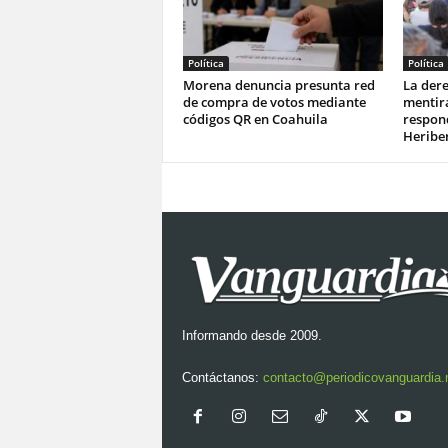
Política
Política
Morena denuncia presunta red
La dere
de compra de votos mediante
mentir
códigos QR en Coahuila
respond
Heriber
Informando desde 2009.
Contáctanos:
contacto@periodicovanguardia