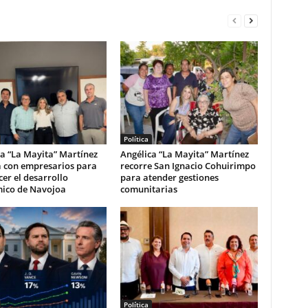
Política
a “La Mayita” Martínez
Angélica “La Mayita” Martínez
a con empresarios para
recorre San Ignacio Cohuirimpo
cer el desarrollo
para atender gestiones
ico de Navojoa
comunitarias
Política