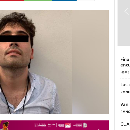
Fina
encu
HSME
Las 
RMNC
Van 
RMNC
CUA