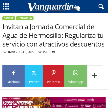
SONORA
HERMOSILLO
Invitan a Jornada Comercial de
Agua de Hermosillo: Regulariza tu
servicio con atractivos descuentos
Por
RMNC
-
2 julio, 2025
457
0
Facebook
Twitter
Pinterest
WhatsApp