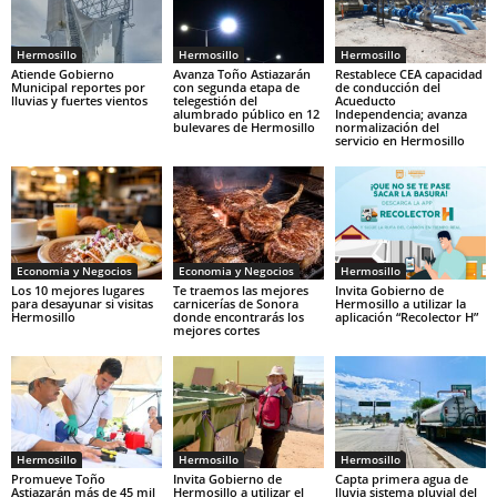
Hermosillo
Hermosillo
Hermosillo
Atiende Gobierno
Avanza Toño Astiazarán
Restablece CEA capacidad
Municipal reportes por
con segunda etapa de
de conducción del
lluvias y fuertes vientos
telegestión del
Acueducto
alumbrado público en 12
Independencia; avanza
bulevares de Hermosillo
normalización del
servicio en Hermosillo
Economia y Negocios
Economia y Negocios
Hermosillo
Los 10 mejores lugares
Te traemos las mejores
Invita Gobierno de
para desayunar si visitas
carnicerías de Sonora
Hermosillo a utilizar la
Hermosillo
donde encontrarás los
aplicación “Recolector H”
mejores cortes
Hermosillo
Hermosillo
Hermosillo
Promueve Toño
Invita Gobierno de
Capta primera agua de
Astiazarán más de 45 mil
Hermosillo a utilizar el
lluvia sistema pluvial del