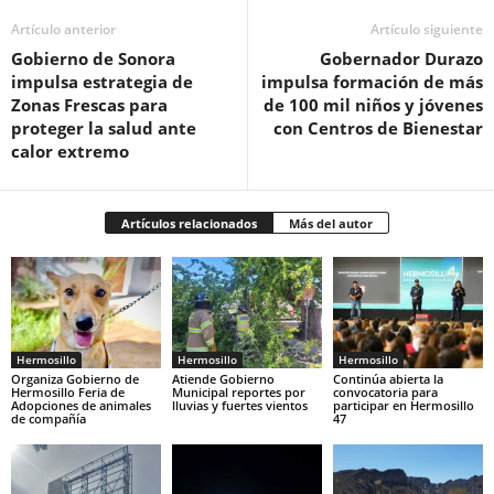
Artículo anterior
Artículo siguiente
Gobierno de Sonora
Gobernador Durazo
impulsa estrategia de
impulsa formación de más
Zonas Frescas para
de 100 mil niños y jóvenes
proteger la salud ante
con Centros de Bienestar
calor extremo
Artículos relacionados
Más del autor
Hermosillo
Hermosillo
Hermosillo
Organiza Gobierno de
Atiende Gobierno
Continúa abierta la
Hermosillo Feria de
Municipal reportes por
convocatoria para
Adopciones de animales
lluvias y fuertes vientos
participar en Hermosillo
de compañía
47