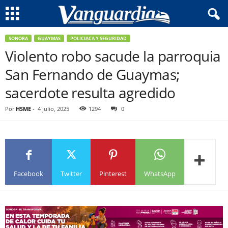
SONORA
GUAYMAS
POLICIACA Y SEGURIDAD
Violento robo sacude la parroquia
San Fernando de Guaymas;
sacerdote resulta agredido
Por
HSME
-
4 julio, 2025
1294
0
Facebook
Twitter
Pinterest
WhatsApp