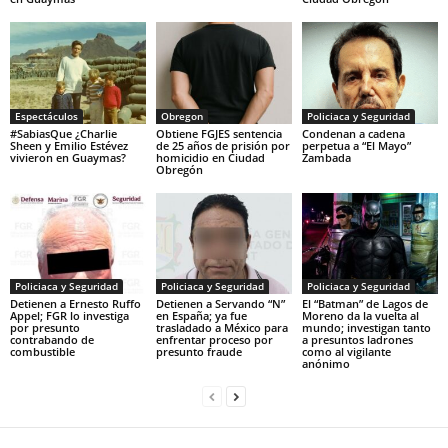
Espectáculos
Obregon
Policiaca y Seguridad
#SabiasQue ¿Charlie
Obtiene FGJES sentencia
Condenan a cadena
Sheen y Emilio Estévez
de 25 años de prisión por
perpetua a “El Mayo”
vivieron en Guaymas?
homicidio en Ciudad
Zambada
Obregón
Policiaca y Seguridad
Policiaca y Seguridad
Policiaca y Seguridad
Detienen a Ernesto Ruffo
Detienen a Servando “N”
El “Batman” de Lagos de
Appel; FGR lo investiga
en España; ya fue
Moreno da la vuelta al
por presunto
trasladado a México para
mundo; investigan tanto
contrabando de
enfrentar proceso por
a presuntos ladrones
combustible
presunto fraude
como al vigilante
anónimo