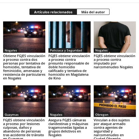
Artículos relacionados
Más del autor
Nogales
Policiaca y Seguridad
Nogales
Obtiene FGJES vinculación
FGJES obtiene vinculación
FGJES obtiene vinculación
a proceso contra dos
a proceso contra
a proceso contra
personas por tentativa de
presunto responsable de
imputado por
homicidio, tentativa de
doble homicidio
narcomenudeo Nogales
feminicidio, amenazas y
calificado y tentativa de
resistencia de particulares
homicidio en Magdalena
en Nogales
de Kino
Guaymas
Nogales
Obregon
FGJES obtiene vinculación
Asegura FGJES cámaras
Vinculan a dos sujetos
a proceso por lesiones
clandestinas y máquinas
por ataque armado
culposas, daños y
tragamonedas ligadas a
contra agentes de
abandono de personas
grupos delictivos en
seguridad y
tras accidente de tránsito
Nogales
narcomenudeo en
en Guaymas
Ciudad Obregón