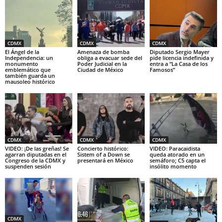
CDMX
CDMX
CDMX
El Ángel de la
Amenaza de bomba
Diputado Sergio Mayer
Independencia: un
obliga a evacuar sede del
pide licencia indefinida y
monumento
Poder Judicial en la
entra a “La Casa de los
emblemático que
Ciudad de México
Famosos”
también guarda un
mausoleo histórico
CDMX
CDMX
CDMX
VIDEO: ¡De las greñas! Se
Concierto histórico:
VIDEO: Paracaidista
agarran diputadas en el
Sistem of a Down se
queda atorado en un
Congreso de la CDMX y
presentará en México
semáforo; C5 capta el
suspenden sesión
insólito momento
CDMX