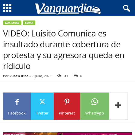
NACIONAL
CDMX
VIDEO: Luisito Comunica es
insultado durante cobertura de
protesta y su agresora queda en
rídiculo
Por
Ruben Iribe
-
8 julio, 2025
511
0
Facebook
Twitter
Pinterest
WhatsApp