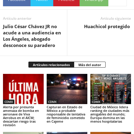
Artículo anterior
Artículo siguiente
Julio César Chávez JR no
Huachicol protegido
acude a una audiencia en
Los Ángeles, abogado
desconoce su paradero
Artículos relacionados
Más del autor
CDMX
CDMX
CDMX
Alerta por presunta
Capturan en Estado de
Ciudad de México lidera
amenaza de bomba en
México a probable
ranking de ciudades más
aeronave de Viva
responsable de tentativa
amigables del mundo;
Aerobus en el AICM;
de feminicidio cometido
Europa domina en las
descartan riesgo tras
en Cajeme
menos hospitalarias
revisión