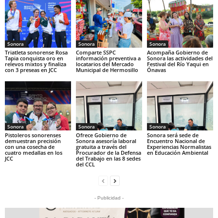
Sonora
Sonora
Sonora
Triatleta sonorense Rosa
Comparte SSPC
Acompaña Gobierno de
Tapia conquista oro en
información preventiva a
Sonora las actividades del
relevos mixtos y finaliza
locatarios del Mercado
Festival del Río Yaqui en
con 3 preseas en JCC
Municipal de Hermosillo
Ónavas
Sonora
Sonora
Sonora
Pistoleros sonorenses
Ofrece Gobierno de
Sonora será sede de
demuestran precisión
Sonora asesoría laboral
Encuentro Nacional de
con una cosecha de
gratuita a través del
Experiencias Normalistas
cuatro medallas en los
Procurador de la Defensa
en Educación Ambiental
JCC
del Trabajo en las 8 sedes
del CCL
- Publicidad -