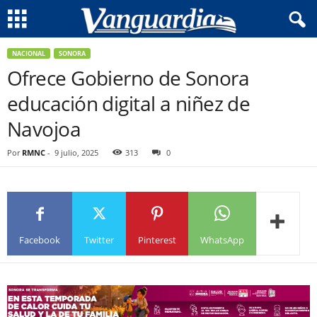
NACIONAL
SONORA
Ofrece Gobierno de Sonora
educación digital a niñez de
Navojoa
Por
RMNC
-
9 julio, 2025
313
0
Facebook
Twitter
Pinterest
WhatsApp