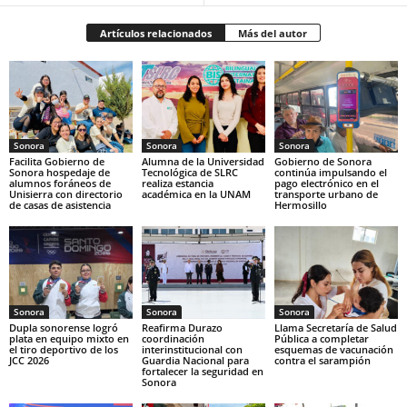
Artículos relacionados
Más del autor
Sonora
Sonora
Sonora
Facilita Gobierno de
Alumna de la Universidad
Gobierno de Sonora
Sonora hospedaje de
Tecnológica de SLRC
continúa impulsando el
alumnos foráneos de
realiza estancia
pago electrónico en el
Unisierra con directorio
académica en la UNAM
transporte urbano de
de casas de asistencia
Hermosillo
Sonora
Sonora
Sonora
Dupla sonorense logró
Reafirma Durazo
Llama Secretaría de Salud
plata en equipo mixto en
coordinación
Pública a completar
el tiro deportivo de los
interinstitucional con
esquemas de vacunación
JCC 2026
Guardia Nacional para
contra el sarampión
fortalecer la seguridad en
Sonora