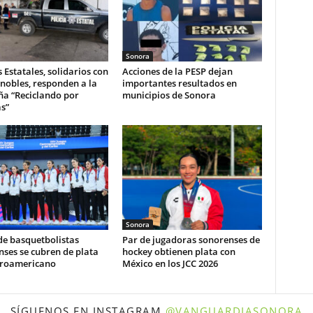
Sonora
s Estatales, solidarios con
Acciones de la PESP dejan
nobles, responden a la
importantes resultados en
a “Reciclando por
municipios de Sonora
s”
Sonora
de basquetbolistas
Par de jugadoras sonorenses de
ses se cubren de plata
hockey obtienen plata con
troamericano
México en los JCC 2026
SÍGUENOS EN INSTAGRAM
@VANGUARDIASONORA