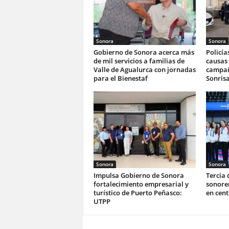
Sonora
Sonora
Gobierno de Sonora acerca más
Policía
de mil servicios a familias de
causas 
Valle de Agualurca con jornadas
campañ
para el Bienestaf
Sonrisa
Sonora
Sonora
Impulsa Gobierno de Sonora
Tercia 
fortalecimiento empresarial y
sonoren
turístico de Puerto Peñasco:
en cen
UTPP