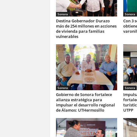
Sonora
Sonora
Destina Gobernador Durazo
Con 3 
más de 254 millones en acciones
obtiene
de vivienda para familias
varonil
vulnerables
Sonora
Sonora
Gobierno de Sonora fortalece
Impuls
alianza estratégica para
fortale
impulsar el desarrollo regional
turísti
de Álamos: UTHermosillo
UTPP