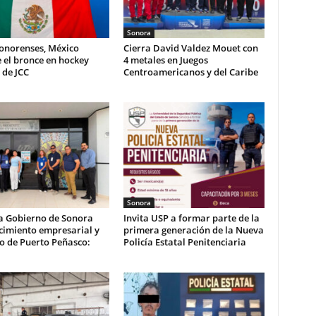
Sonora
sonorenses, México
Cierra David Valdez Mouet con
 el bronce en hockey
4 metales en Juegos
 de JCC
Centroamericanos y del Caribe
Sonora
a Gobierno de Sonora
Invita USP a formar parte de la
cimiento empresarial y
primera generación de la Nueva
co de Puerto Peñasco:
Policía Estatal Penitenciaria