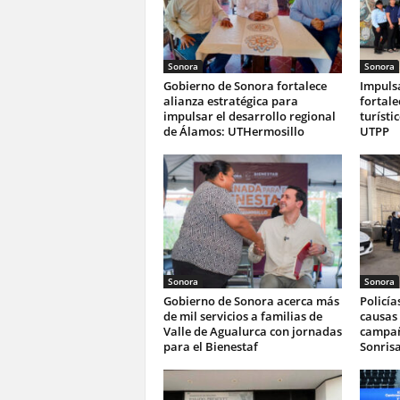
Sonora
Sonora
Gobierno de Sonora fortalece
Impuls
alianza estratégica para
fortale
impulsar el desarrollo regional
turísti
de Álamos: UTHermosillo
UTPP
Sonora
Sonora
Gobierno de Sonora acerca más
Policía
de mil servicios a familias de
causas 
Valle de Agualurca con jornadas
campañ
para el Bienestaf
Sonrisa