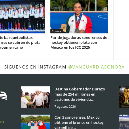
Sonora
de basquetbolistas
Par de jugadoras sonorenses de
ses se cubren de plata
hockey obtienen plata con
troamericano
México en los JCC 2026
SÍGUENOS EN INSTAGRAM
@VANGUARDIASONORA
Destina Gobernador Durazo
más de 254 millones en
acciones de vivienda...
7 agosto, 2026
Con 3 sonorenses, México
.mx
obtiene el bronce en hockey
varonil de...