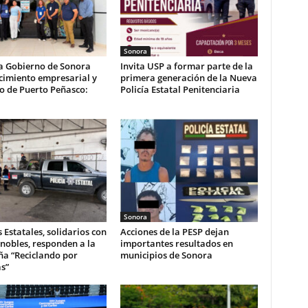
Sonora
a Gobierno de Sonora
Invita USP a formar parte de la
cimiento empresarial y
primera generación de la Nueva
co de Puerto Peñasco:
Policía Estatal Penitenciaria
Sonora
s Estatales, solidarios con
Acciones de la PESP dejan
nobles, responden a la
importantes resultados en
a “Reciclando por
municipios de Sonora
s”