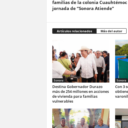
familias de la colonia Cuauhtémoc
jornada de “Sonora Atiende”
Artículos relacionados
Más del autor
Sonora
Sonora
Destina Gobernador Durazo
Con 3 
más de 254 millones en acciones
obtiene
de vivienda para familias
varonil
vulnerables