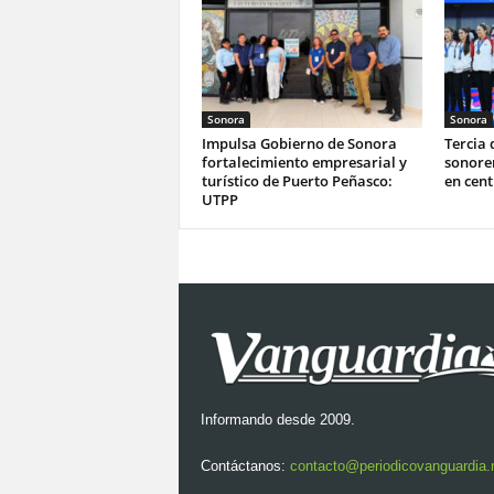
Sonora
Sonora
Impulsa Gobierno de Sonora
Tercia 
fortalecimiento empresarial y
sonoren
turístico de Puerto Peñasco:
en cen
UTPP
Informando desde 2009.
Contáctanos:
contacto@periodicovanguardia