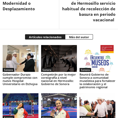
Modernidad o
de Hermosillo servicio
Desplazamiento
habitual de recolección de
basura en periodo
vacacional
Artículos relacionados
Más del autor
Sonora
Sonora
Sonora
Gobernador Durazo
Competirán por la mejor
Reunirá Gobierno de
cumple compromiso con
coreografía a nivel
Sonora a comunidad
nuevo Hospital
nacional en Hermosillo:
museística para fortalecer
Universitario en Etchojoa
Gobierno de Sonora
la colaboración y el
patrimonio regional
Sonora
Sonora
Sonora