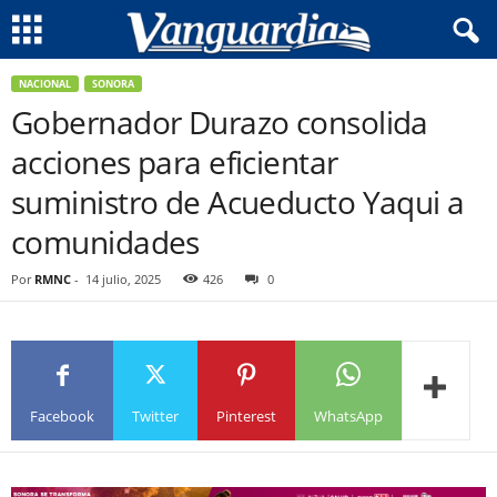
NACIONAL
SONORA
Gobernador Durazo consolida
acciones para eficientar
suministro de Acueducto Yaqui a
comunidades
Por
RMNC
-
14 julio, 2025
426
0
Facebook
Twitter
Pinterest
WhatsApp