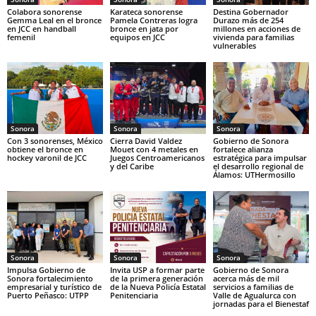
Colabora sonorense
Karateca sonorense
Destina Gobernador
Gemma Leal en el bronce
Pamela Contreras logra
Durazo más de 254
en JCC en handball
bronce en jata por
millones en acciones de
femenil
equipos en JCC
vivienda para familias
vulnerables
Sonora
Sonora
Sonora
Con 3 sonorenses, México
Cierra David Valdez
Gobierno de Sonora
obtiene el bronce en
Mouet con 4 metales en
fortalece alianza
hockey varonil de JCC
Juegos Centroamericanos
estratégica para impulsar
y del Caribe
el desarrollo regional de
Álamos: UTHermosillo
Sonora
Sonora
Sonora
Impulsa Gobierno de
Invita USP a formar parte
Gobierno de Sonora
Sonora fortalecimiento
de la primera generación
acerca más de mil
empresarial y turístico de
de la Nueva Policía Estatal
servicios a familias de
Puerto Peñasco: UTPP
Penitenciaria
Valle de Agualurca con
jornadas para el Bienestaf