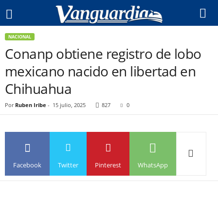
NACIONAL
Conanp obtiene registro de lobo
mexicano nacido en libertad en
Chihuahua
Por
Ruben Iribe
-
15 julio, 2025
827
0
Facebook
Twitter
Pinterest
WhatsApp