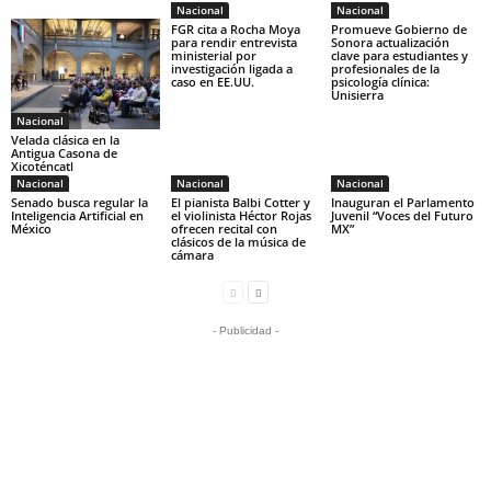
Nacional
Nacional
FGR cita a Rocha Moya
Promueve Gobierno de
para rendir entrevista
Sonora actualización
ministerial por
clave para estudiantes y
investigación ligada a
profesionales de la
caso en EE.UU.
psicología clínica:
Unisierra
Nacional
Velada clásica en la
Antigua Casona de
Xicoténcatl
Nacional
Nacional
Nacional
Senado busca regular la
El pianista Balbi Cotter y
Inauguran el Parlamento
Inteligencia Artificial en
el violinista Héctor Rojas
Juvenil “Voces del Futuro
México
ofrecen recital con
MX”
clásicos de la música de
cámara
- Publicidad -