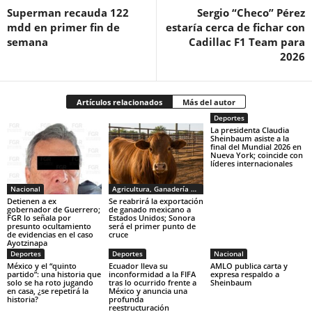
Superman recauda 122
Sergio “Checo” Pérez
mdd en primer fin de
estaría cerca de fichar con
semana
Cadillac F1 Team para
2026
Artículos relacionados
Más del autor
Deportes
La presidenta Claudia
Sheinbaum asiste a la
final del Mundial 2026 en
Nueva York; coincide con
líderes internacionales
Nacional
Agricultura, Ganadería y Pesca
Detienen a ex
Se reabrirá la exportación
gobernador de Guerrero;
de ganado mexicano a
FGR lo señala por
Estados Unidos; Sonora
presunto ocultamiento
será el primer punto de
de evidencias en el caso
cruce
Ayotzinapa
Deportes
Deportes
Nacional
México y el “quinto
Ecuador lleva su
AMLO publica carta y
partido”: una historia que
inconformidad a la FIFA
expresa respaldo a
solo se ha roto jugando
tras lo ocurrido frente a
Sheinbaum
en casa, ¿se repetirá la
México y anuncia una
historia?
profunda
reestructuración