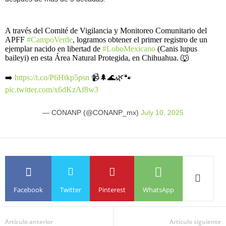
A través del Comité de Vigilancia y Monitoreo Comunitario del
APFF
#CampoVerde
, logramos obtener el primer registro de un
ejemplar nacido en libertad de
#LoboMexicano
(Canis lupus
baileyi) en esta Área Natural Protegida, en Chihuahua. 🐺
➡️
https://t.co/P6Htkp5psn
📹🌲🌊🌿🐾
pic.twitter.com/x6dKzAf8w3
— CONANP (@CONANP_mx)
July 10, 2025
Facebook
Twitter
Pinterest
WhatsApp
Artículo anterior
Artículo siguiente