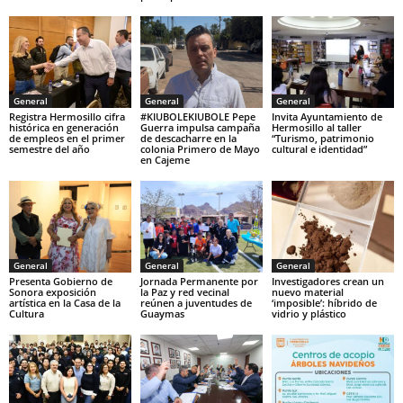
General
General
General
Registra Hermosillo cifra
#KIUBOLEKIUBOLE Pepe
Invita Ayuntamiento de
histórica en generación
Guerra impulsa campaña
Hermosillo al taller
de empleos en el primer
de descacharre en la
“Turismo, patrimonio
semestre del año
colonia Primero de Mayo
cultural e identidad”
en Cajeme
General
General
General
Presenta Gobierno de
Jornada Permanente por
Investigadores crean un
Sonora exposición
la Paz y red vecinal
nuevo material
artística en la Casa de la
reúnen a juventudes de
‘imposible’: híbrido de
Cultura
Guaymas
vidrio y plástico