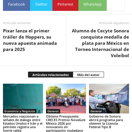
Facebook
Twitter
Pinterest
WhatsApp
Artículo anterior
Artículo siguiente
Pixar lanza el primer
Alumno de Cecyte Sonora
tráiler de Hoppers, su
conquista medalla de
nueva apuesta animada
plata para México en
para 2025
Torneo Internacional de
Voleibol
Artículos relacionados
Más del autor
Economia y Negocios
General
General
Mercados reaccionan a
Obtiene Presupuesto
Gobierno de Sonora
señales de diálogo entre
CRECES Premio NovaGob
abrirá programa para
Estados Unidos e Irán y el
México 2026 por
obtener la Licencia
petróleo registra una
innovación en
Federal Tipo B
fuerte caída
participación ciudadana