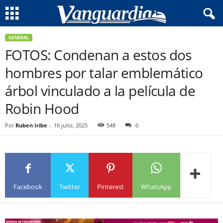
GENERAL
FOTOS: Condenan a estos dos
hombres por talar emblemático
árbol vinculado a la película de
Robin Hood
Por
Ruben Iribe
-
16 julio, 2025
548
0
Facebook
Twitter
Pinterest
WhatsApp