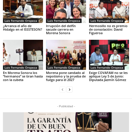
Luis Fernando Oropeza
Luis Fernando Oropeza
Luis Fernando Oropeza
¿Arranca el año de
Irrupción del delfín
Hermosillo no es premio
Hidalgo en el ISSSTESON?
sacude carrera en
de consolación: David
Morena Sonora
Figueroa
Luis Fernando Oropeza
Luis Fernando Oropeza
Luis Fernando Oropeza
En Morena Sonora los
Morena pone candado al
Exige COVAFAM no se les
“hermanos” se tiran hasta
nepotismo y la prueba de
aplique Ley 5 de Junio:
con la cubeta
fuego para el 2027
Diputada Jazmín Gómez
- Publicidad -