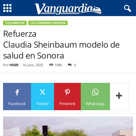
COLUMNISTAS
LUIS FERNANDO OROPEZA
Refuerza
Claudia Sheinbaum modelo de
salud en Sonora
Por
HSME
-
16 julio, 2025
1086
0
Facebook
Twitter
Pinterest
WhatsApp