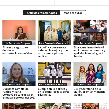
Artículos relacionados
Más del autor
Luis Fernando Oropeza
Luis Fernando Oropeza
Luis Fernando Oropeza
Finales de agosto se
La política que rescata
El pragmatismo de la 4T
decide la
vidas en Navojoa y que
en Sonora con nombre y
encuesta: LoreniaValles
otros municipios ya
apellido; Manuel Ignacio
replican
Acosta
Luis Fernando Oropeza
Luis Fernando Oropeza
Luis Fernando Oropeza
Guaymas cambió de
Cumple en lo político y
UES y Secretaría de la
rumbo y Karla
en lo social Jorge Alberto
Mujer, premian violencia
Córdova se consolida en
Elías Retes
laboral
el mapa electoral del 2027