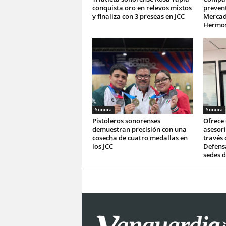
conquista oro en relevos mixtos
prevent
y finaliza con 3 preseas en JCC
Mercad
Hermos
Sonora
Sonora
Pistoleros sonorenses
Ofrece
demuestran precisión con una
asesorí
cosecha de cuatro medallas en
través 
los JCC
Defensa
sedes d