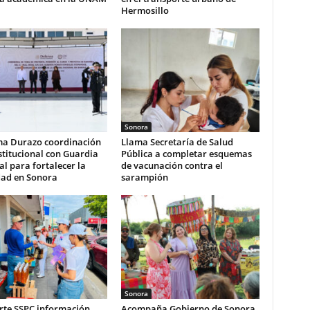
Hermosillo
Sonora
ma Durazo coordinación
Llama Secretaría de Salud
stitucional con Guardia
Pública a completar esquemas
l para fortalecer la
de vacunación contra el
dad en Sonora
sarampión
Sonora
te SSPC información
Acompaña Gobierno de Sonora