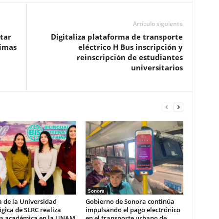
Artículo siguiente
tar
Digitaliza plataforma de transporte
timas
eléctrico H Bus inscripción y
reinscripción de estudiantes
universitarios
Sonora
 de la Universidad
Gobierno de Sonora continúa
gica de SLRC realiza
impulsando el pago electrónico
ia académica en la UNAM
en el transporte urbano de