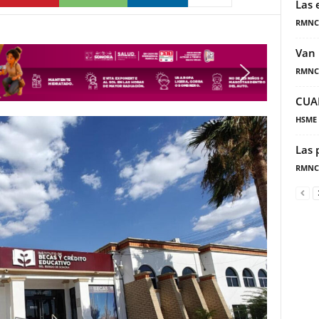
Las 
RMNC
Van 
RMNC
CUA
HSME
Las 
RMNC