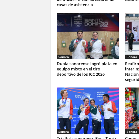
casas de asistencia
Sonora
Sonora
Dupla sonorense logró plata en
Reafir
equipo mixto en el tiro
interin
deportivo de los JCC 2026
Naciona
seguri
Sonora
Sonora
Triatleta sonorense Rosa Tapia
Compar