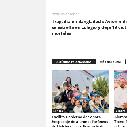
Artículo anterior
Tragedia en Bangladesh: Avión mili
se estrella en colegio y deja 19 víc
mortales
Artículos relacionados
Más del autor
Sonora
Sonora
Facilita Gobierno de Sonora
Alumna
hospedaje de alumnos foráneos
Tecnoló
de Unisierra con directorio de
estanc