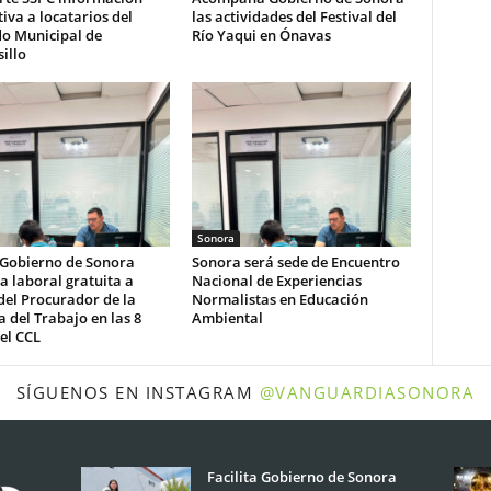
iva a locatarios del
las actividades del Festival del
o Municipal de
Río Yaqui en Ónavas
illo
Sonora
 Gobierno de Sonora
Sonora será sede de Encuentro
a laboral gratuita a
Nacional de Experiencias
del Procurador de la
Normalistas en Educación
 del Trabajo en las 8
Ambiental
el CCL
SÍGUENOS EN INSTAGRAM
@VANGUARDIASONORA
Facilita Gobierno de Sonora